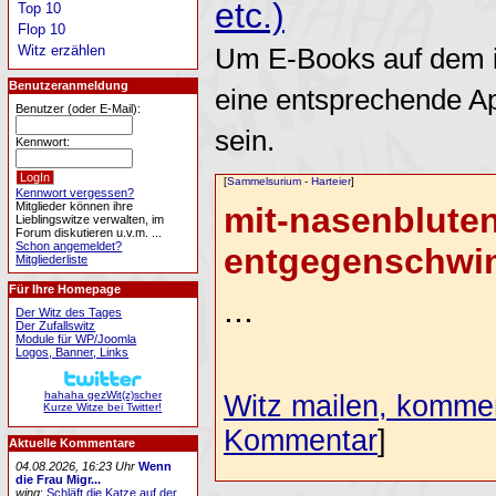
etc.)
Top 10
Flop 10
Witz erzählen
Um E-Books auf dem i
Benutzeranmeldung
eine entsprechende A
Benutzer (oder E-Mail):
sein.
Kennwort:
[
Sammelsurium
-
Harteier
]
Kennwort vergessen?
Mitglieder können ihre
mit-nasenbluten
Lieblingswitze verwalten, im
Forum diskutieren u.v.m. ...
Schon angemeldet?
entgegenschwim
Mitgliederliste
Für Ihre Homepage
...
Der Witz des Tages
Der Zufallswitz
Module für WP/Joomla
Logos, Banner, Links
hahaha gezWit(z)scher
Witz mailen, komment
Kurze Witze bei Twitter!
Kommentar
]
Aktuelle Kommentare
04.08.2026, 16:23 Uhr
Wenn
die Frau Migr...
wing
:
Schläft die Katze auf der