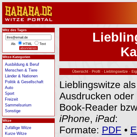
Witz des Tages
Liebli
Als
HTML
Text
Ka
Witze-Kategorien
Ausbildung & Beruf
Menschen & Tiere
·
·
·
Übersicht
Profil
Lieblingswitze
Eig
Länder & Nationen
Lieblingswitze al
Politik & Gesellschaft
Auto
Ausdrucken oder 
Sport
Freizeit
Book-Reader bzw
Sammelsurium
Sonstige
iPhone
,
iPad
:
Witze
Formate:
PDF
•
E
Zufällige Witze
Kurze Witze