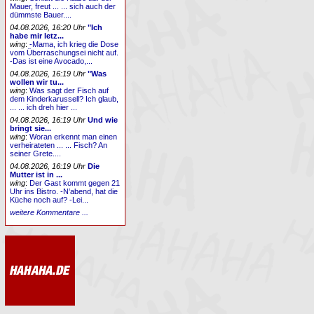
Mauer, freut ... ... sich auch der
dümmste Bauer....
04.08.2026, 16:20 Uhr
"Ich
habe mir letz...
wing
:
-Mama, ich krieg die Dose
vom Überraschungsei nicht auf.
-Das ist eine Avocado,...
04.08.2026, 16:19 Uhr
"Was
wollen wir tu...
wing
:
Was sagt der Fisch auf
dem Kinderkarussell? Ich glaub,
... ... ich dreh hier ...
04.08.2026, 16:19 Uhr
Und wie
bringt sie...
wing
:
Woran erkennt man einen
verheirateten ... ... Fisch? An
seiner Grete....
04.08.2026, 16:19 Uhr
Die
Mutter ist in ...
wing
:
Der Gast kommt gegen 21
Uhr ins Bistro. -N’abend, hat die
Küche noch auf? -Lei...
weitere Kommentare ...