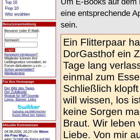
Um E-Books auf dem i
Top 10
Flop 10
eine entsprechende A
Witz erzählen
sein.
Benutzeranmeldung
Benutzer (oder E-Mail):
Ein Flitterpaar h
Kennwort:
DorGasthof ein Z
Kennwort vergessen?
Mitglieder können ihre
Tage lang verlas
Lieblingswitze verwalten, im
Forum diskutieren u.v.m. ...
Schon angemeldet?
Mitgliederliste
einmal zum Esse
Für Ihre Homepage
Schließlich klopf
Der Witz des Tages
Der Zufallswitz
Module für WP/Joomla
will wissen, los i
Logos, Banner, Links
keine Sorgen mac
hahaha gezWit(z)scher
Kurze Witze bei Twitter!
Braut. Wir leben
Aktuelle Kommentare
Liebe. Von mir au
04.08.2026, 16:23 Uhr
Wenn
die Frau Migr...
wing
:
Schläft die Katze auf der