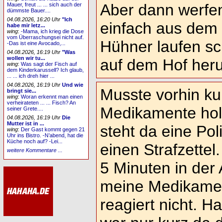
Aber dann werfen
Mauer, freut ... ... sich auch der
dümmste Bauer....
04.08.2026, 16:20 Uhr
"Ich
einfach aus dem 
habe mir letz...
wing
:
-Mama, ich krieg die Dose
vom Überraschungsei nicht auf.
Hühner laufen sc
-Das ist eine Avocado,...
04.08.2026, 16:19 Uhr
"Was
wollen wir tu...
auf dem Hof her
wing
:
Was sagt der Fisch auf
dem Kinderkarussell? Ich glaub,
... ... ich dreh hier ...
04.08.2026, 16:19 Uhr
Und wie
Musste vorhin ku
bringt sie...
wing
:
Woran erkennt man einen
verheirateten ... ... Fisch? An
Medikamente hole
seiner Grete....
04.08.2026, 16:19 Uhr
Die
Mutter ist in ...
steht da eine Pol
wing
:
Der Gast kommt gegen 21
Uhr ins Bistro. -N’abend, hat die
Küche noch auf? -Lei...
einen Strafzettel.
weitere Kommentare ...
5 Minuten in der
meine Medikamen
reagiert nicht. Ha