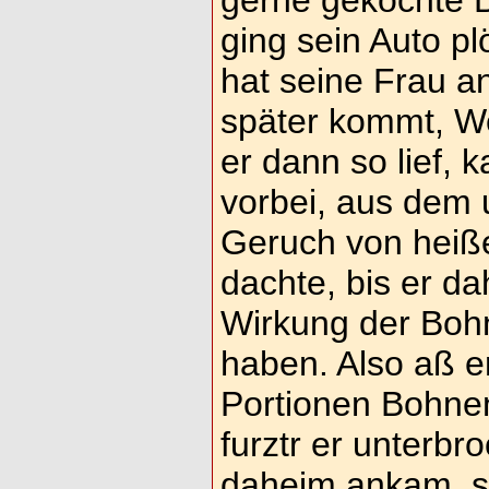
gerne gekochte 
ging sein Auto pl
hat seine Frau a
später kommt, We
er dann so lief,
vorbei, aus dem 
Geruch von heiß
dachte, bis er dah
Wirkung der Boh
haben. Also aß e
Portionen Bohne
furztr er unterbr
daheim ankam, s