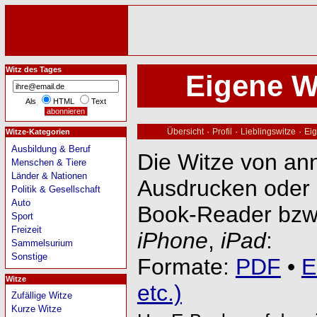
Witz des Tages
Eigene W
Als
HTML
Text
·
·
·
Übersicht
Profil
Lieblingswitze
Eig
Witze-Kategorien
Ausbildung & Beruf
Die Witze von an
Menschen & Tiere
Länder & Nationen
Ausdrucken oder 
Politik & Gesellschaft
Auto
Book-Reader bzw
Sport
Freizeit
iPhone
,
iPad
:
Sammelsurium
Sonstige
Formate:
PDF
•
E
Witze
etc.)
Zufällige Witze
Kurze Witze