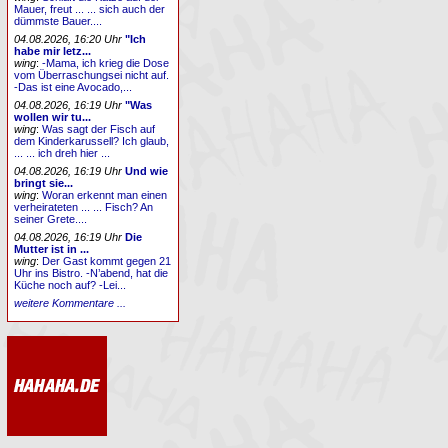
Mauer, freut ... ... sich auch der
dümmste Bauer....
04.08.2026, 16:20 Uhr
"Ich
habe mir letz...
wing
:
-Mama, ich krieg die Dose
vom Überraschungsei nicht auf.
-Das ist eine Avocado,...
04.08.2026, 16:19 Uhr
"Was
wollen wir tu...
wing
:
Was sagt der Fisch auf
dem Kinderkarussell? Ich glaub,
... ... ich dreh hier ...
04.08.2026, 16:19 Uhr
Und wie
bringt sie...
wing
:
Woran erkennt man einen
verheirateten ... ... Fisch? An
seiner Grete....
04.08.2026, 16:19 Uhr
Die
Mutter ist in ...
wing
:
Der Gast kommt gegen 21
Uhr ins Bistro. -N’abend, hat die
Küche noch auf? -Lei...
weitere Kommentare ...