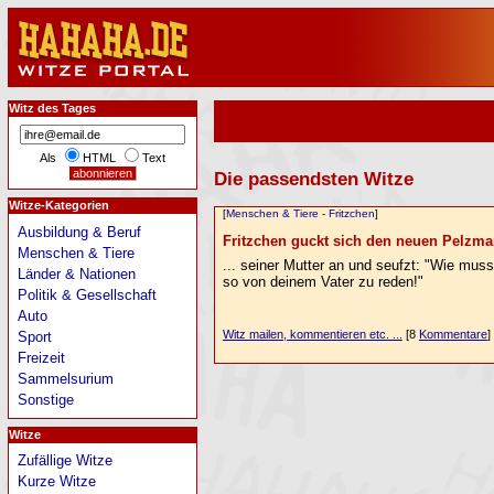
Witz des Tages
Als
HTML
Text
Die passendsten Witze
Witze-Kategorien
[
Menschen & Tiere
-
Fritzchen
]
Ausbildung & Beruf
Fritzchen guckt sich den neuen Pelzman
Menschen & Tiere
... seiner Mutter an und seufzt: "Wie muss
Länder & Nationen
so von deinem Vater zu reden!"
Politik & Gesellschaft
Auto
Witz mailen, kommentieren etc. ...
[8
Kommentare
]
Sport
Freizeit
Sammelsurium
Sonstige
Witze
Zufällige Witze
Kurze Witze