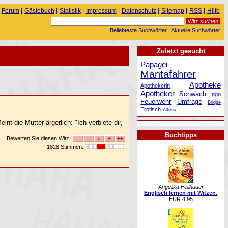
Forum
|
Gästebuch
|
Statistik
|
Impressum
|
Datenschutz
|
Sitemap
|
RSS
|
Hilfe
Beliebteste Suchwörter
|
Aktuelle Suchwörter
Zuletzt gesucht
Papagei
Mantafahrer
Apotheke
Apothekerin
Apotheker
Schwach
Ingo
Feuerwehr
Umfrage
Bridge
Erotisch
Alfons
t die Mutter ärgerlich: "Ich verbiete dir,
Buchtipps
Bewerten Sie diesen Witz:
1828 Stimmen:
Angelika Feilhauer
Englisch lernen mit Witzen.
EUR 4,95