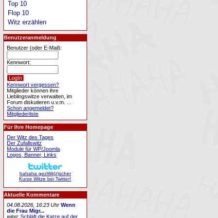
Top 10
Flop 10
Witz erzählen
Benutzeranmeldung
Benutzer (oder E-Mail):
Kennwort:
Kennwort vergessen?
Mitglieder können ihre
Lieblingswitze verwalten, im
Forum diskutieren u.v.m. ...
Schon angemeldet?
Mitgliederliste
Für Ihre Homepage
Der Witz des Tages
Der Zufallswitz
Module für WP/Joomla
Logos, Banner, Links
hahaha gezWit(z)scher
Kurze Witze bei Twitter!
Aktuelle Kommentare
04.08.2026, 16:23 Uhr
Wenn
die Frau Migr...
wing
:
Schläft die Katze auf der