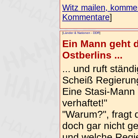
Witz mailen, komment
Kommentare
]
[
Länder & Nationen
-
DDR
]
Ein Mann geht d
Ostberlins ...
... und ruft ständ
Scheiß Regierun
Eine Stasi-Mann h
verhaftet!"
"Warum?", fragt 
doch gar nicht g
und welche Regi