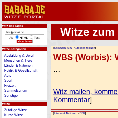
Witz des Tages
Witze zum
Als
HTML
Text
[
Sammelsurium
-
Autokennzeichen
]
Witze-Kategorien
WBS (Worbis): Wa
Ausbildung & Beruf
Menschen & Tiere
Länder & Nationen
...
Politik & Gesellschaft
Auto
Sport
Freizeit
Witz mailen, komment
Sammelsurium
Sonstige
Kommentar
]
Witze
Zufällige Witze
[
Länder & Nationen
-
DDR
]
Kurze Witze