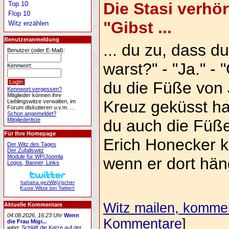
Die Stasi verhö
Top 10
Flop 10
"Gibst ...
Witz erzählen
Benutzeranmeldung
... du zu, dass d
Benutzer (oder E-Mail):
warst?" - "Ja." -
Kennwort:
du die Füße von
Kennwort vergessen?
Mitglieder können ihre
Kreuz geküsst has
Lieblingswitze verwalten, im
Forum diskutieren u.v.m. ...
Schon angemeldet?
Mitgliederliste
du auch die Füß
Für Ihre Homepage
Erich Honecker k
Der Witz des Tages
Der Zufallswitz
Module für WP/Joomla
wenn er dort hän
Logos, Banner, Links
hahaha gezWit(z)scher
Kurze Witze bei Twitter!
Witz mailen, komment
Aktuelle Kommentare
04.08.2026, 16:23 Uhr
Wenn
Kommentare
]
die Frau Migr...
wing
:
Schläft die Katze auf der