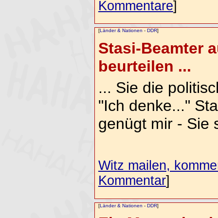
Kommentare
]
[
Länder & Nationen
-
DDR
]
Stasi-Beamter a
beurteilen ...
... Sie die polit
"Ich denke..." St
genügt mir - Sie s
Witz mailen, komment
Kommentar
]
[
Länder & Nationen
-
DDR
]