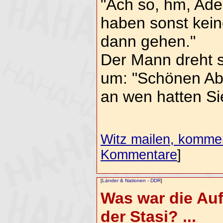
"Ach so, hm, Ade
haben sonst kein
dann gehen."
Der Mann dreht s
um: "Schönen Abe
an wen hatten Si
Witz mailen, komment
Kommentare
]
[
Länder & Nationen
-
DDR
]
Was war die Au
der Stasi? ...