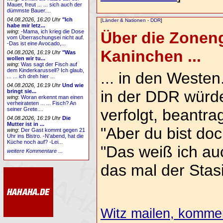
Mauer, freut ... ... sich auch der
dümmste Bauer....
04.08.2026, 16:20 Uhr
"Ich
[
Länder & Nationen
-
DDR
]
habe mir letz...
wing
:
-Mama, ich krieg die Dose
Über die Zoneng
vom Überraschungsei nicht auf.
-Das ist eine Avocado,...
Kaninchen ...
04.08.2026, 16:19 Uhr
"Was
wollen wir tu...
wing
:
Was sagt der Fisch auf
dem Kinderkarussell? Ich glaub,
... in den Weste
... ... ich dreh hier ...
04.08.2026, 16:19 Uhr
Und wie
in der DDR würden
bringt sie...
wing
:
Woran erkennt man einen
verheirateten ... ... Fisch? An
seiner Grete....
verfolgt, beantrag
04.08.2026, 16:19 Uhr
Die
Mutter ist in ...
"Aber du bist doc
wing
:
Der Gast kommt gegen 21
Uhr ins Bistro. -N’abend, hat die
Küche noch auf? -Lei...
"Das weiß ich au
weitere Kommentare ...
das mal der Stasi
Witz mailen, komment