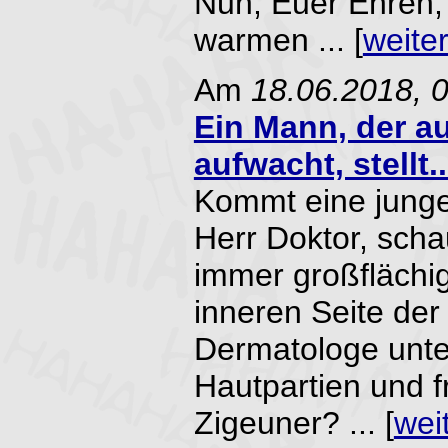
Nun, Euer Ehren,
warmen ... [
weite
Am
18.06.2018, 
Ein Mann, der a
aufwacht, stellt..
Kommt eine junge
Herr Doktor, scha
immer großflächi
inneren Seite de
Dermatologe unte
Hautpartien und fr
Zigeuner? ... [
wei