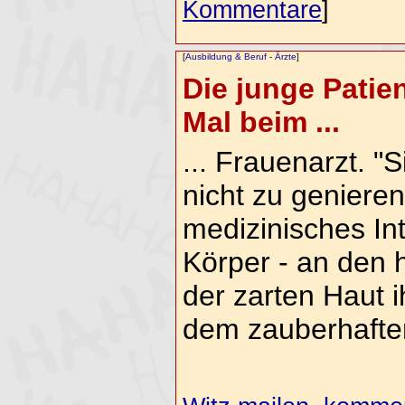
Kommentare
]
[
Ausbildung & Beruf
-
Ärzte
]
Die junge Patien
Mal beim ...
... Frauenarzt. "
nicht zu genieren
medizinisches In
Körper - an den h
der zarten Haut 
dem zauberhafte