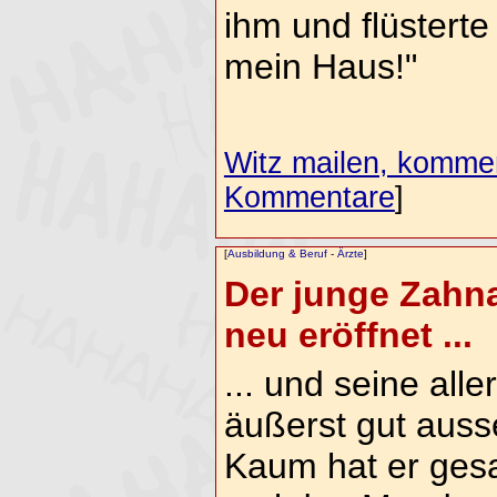
ihm und flüsterte
mein Haus!"
Witz mailen, komment
Kommentare
]
[
Ausbildung & Beruf
-
Ärzte
]
Der junge Zahna
neu eröffnet ...
... und seine alle
äußerst gut auss
Kaum hat er gesa