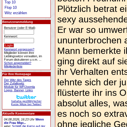
Top 10
Plötzlich betrat 
Flop 10
Witz erzählen
sexy aussehender
Benutzeranmeldung
Er war so umwerf
Benutzer (oder E-Mail):
Kennwort:
ununterbrochen a
Mann bemerkte ih
Kennwort vergessen?
Mitglieder können ihre
Lieblingswitze verwalten, im
ging direkt auf si
Forum diskutieren u.v.m. ...
Schon angemeldet?
Mitgliederliste
ihr Verhalten ent
Für Ihre Homepage
lehnte sich der 
Der Witz des Tages
Der Zufallswitz
Module für WP/Joomla
flüsterte ihr ins 
Logos, Banner, Links
absolut alles, wa
hahaha gezWit(z)scher
Kurze Witze bei Twitter!
es noch so extrav
Aktuelle Kommentare
04.08.2026, 16:23 Uhr
Wenn
ohne jegliche Ge
die Frau Migr...
wing
:
Schläft die Katze auf der