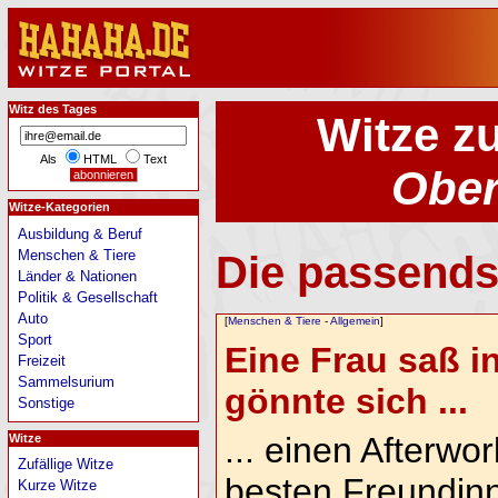
Witz des Tages
Witze z
Als
HTML
Text
Ober
Witze-Kategorien
Ausbildung & Beruf
Menschen & Tiere
Die passends
Länder & Nationen
Politik & Gesellschaft
Auto
[
Menschen & Tiere
-
Allgemein
]
Sport
Eine Frau saß i
Freizeit
Sammelsurium
gönnte sich ...
Sonstige
... einen Afterwor
Witze
Zufällige Witze
besten Freundin
Kurze Witze