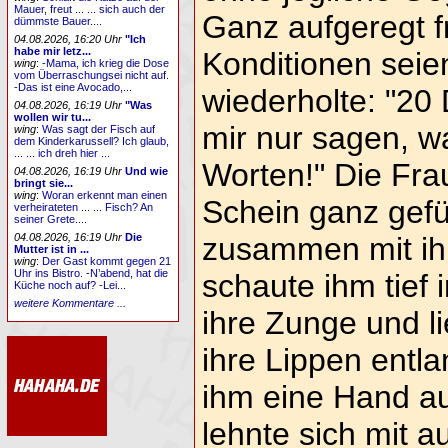
Mauer, freut ... ... sich auch der
Ganz aufgeregt f
dümmste Bauer....
04.08.2026, 16:20 Uhr
"Ich
habe mir letz...
Konditionen seie
wing
:
-Mama, ich krieg die Dose
vom Überraschungsei nicht auf.
-Das ist eine Avocado,...
wiederholte: "20
04.08.2026, 16:19 Uhr
"Was
wollen wir tu...
mir nur sagen, was
wing
:
Was sagt der Fisch auf
dem Kinderkarussell? Ich glaub,
... ... ich dreh hier ...
Worten!" Die Fra
04.08.2026, 16:19 Uhr
Und wie
bringt sie...
wing
:
Woran erkennt man einen
Schein ganz gefüh
verheirateten ... ... Fisch? An
seiner Grete....
04.08.2026, 16:19 Uhr
Die
zusammen mit ihr
Mutter ist in ...
wing
:
Der Gast kommt gegen 21
Uhr ins Bistro. -N’abend, hat die
schaute ihm tief 
Küche noch auf? -Lei...
weitere Kommentare ...
ihre Zunge und l
ihre Lippen entla
ihm eine Hand a
lehnte sich mit a