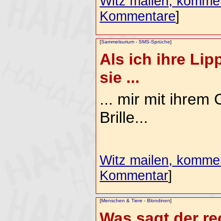
Witz mailen, komment
Kommentare
]
[
Sammelsurium
-
SMS-Sprüche
]
Als ich ihre Li
sie ...
... mir mit ihre
Brille...
Witz mailen, komment
Kommentar
]
[
Menschen & Tiere
-
Blondinen
]
Was sagt der r