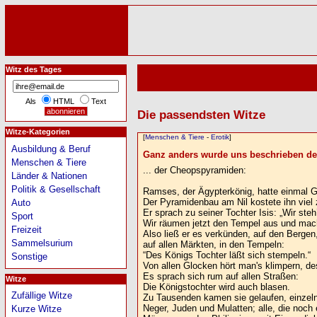
Witz des Tages
Als
HTML
Text
Die passendsten Witze
Witze-Kategorien
[
Menschen & Tiere
-
Erotik
]
Ausbildung & Beruf
Ganz anders wurde uns beschrieben der
Menschen & Tiere
... der Cheopspyramiden:
Länder & Nationen
Politik & Gesellschaft
Ramses, der Ägypterkönig, hatte einmal G
Der Pyramidenbau am Nil kostete ihn viel 
Auto
Er sprach zu seiner Tochter Isis: „Wir steh
Sport
Wir räumen jetzt den Tempel aus und mac
Freizeit
Also ließ er es verkünden, auf den Bergen
Sammelsurium
auf allen Märkten, in den Tempeln:
“Des Königs Tochter läßt sich stempeln.“
Sonstige
Von allen Glocken hört man's klimpern, de
Es sprach sich rum auf allen Straßen:
Witze
Die Königstochter wird auch blasen.
Zufällige Witze
Zu Tausenden kamen sie gelaufen, einzeln
Neger, Juden und Mulatten; alle, die noch 
Kurze Witze