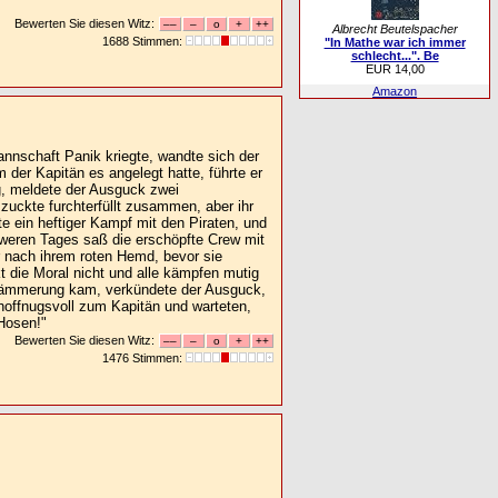
Bewerten Sie diesen Witz:
Albrecht Beutelspacher
1688 Stimmen:
"In Mathe war ich immer
schlecht...". Be
EUR 14,00
Amazon
annschaft Panik kriegte, wandte sich der
der Kapitän es angelegt hatte, führte er
g, meldete der Ausguck zwei
 zuckte furchterfüllt zusammen, aber ihr
e ein heftiger Kampf mit den Piraten, und
eren Tages saß die erschöpfte Crew mit
r nach ihrem roten Hemd, bevor sie
die Moral nicht und alle kämpfen mutig
ndämmerung kam, verkündete der Ausguck,
 hoffnugsvoll zum Kapitän und warteten,
 Hosen!"
Bewerten Sie diesen Witz:
1476 Stimmen: