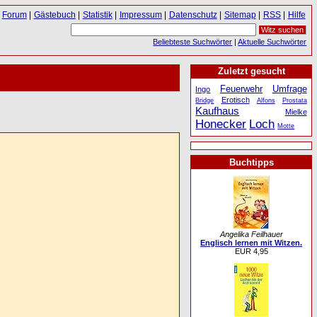
Forum
|
Gästebuch
|
Statistik
|
Impressum
|
Datenschutz
|
Sitemap
|
RSS
|
Hilfe
Beliebteste Suchwörter
|
Aktuelle Suchwörter
Zuletzt gesucht
Feuerwehr
Umfrage
Ingo
Erotisch
Bridge
Alfons
Prostata
Kaufhaus
Mielke
Honecker
Loch
Motte
Buchtipps
Angelika Feilhauer
Englisch lernen mit Witzen.
EUR 4,95