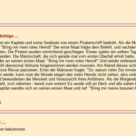
chtige ...
en ein Kapitän und seine Seeleute von einem Piratenschiff bedroht. Als die M
 "Bring mir mein rotes Hemd!" Der erste Maat folgte dem Befehl, und nachdem 
ten. Die Piraten wurden vernichtend geschlagen. Etwas später am selben Ta
fanden. Die Mannschaft, die sich gerade mal vom ersten Überfall erholt hatte,
der an seinen ersten Maat: "Bring mir mein rotes Hemd!" Und wieder entbrannt
ohl diesesmal Verluste hingenommen werden mussten. Am Abend dieses schw
isse Revue passieren. Einer der Matrosen fragte: "Sir, warum rufen Sie imme
 werde, kann man die Wunde wegen des roten Hemds nicht sehen, also sinkt 
d bewunderten die Weisheit und Voraussicht ihres Anführers. Als die Morge
ahl, sich näherten - bereit zum entern! Es wurde still an Deck und alle sahen
apitän wandte sich an seinen ersten Maat und rief: "Bring mir meine braunen
]
 ...
tion bekommen.