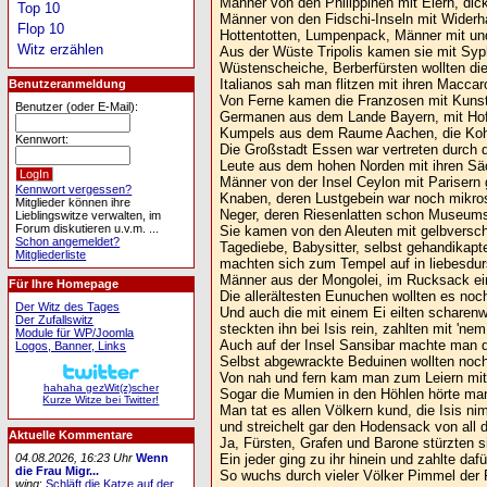
Männer von den Philippinen mit Eiern, dick
Top 10
Männer von den Fidschi-Inseln mit Widerh
Flop 10
Hottentotten, Lumpenpack, Männer mit un
Witz erzählen
Aus der Wüste Tripolis kamen sie mit Syph
Wüstenscheiche, Berberfürsten wollten die
Italianos sah man flitzen mit ihren Maccar
Benutzeranmeldung
Von Ferne kamen die Franzosen mit Kunst
Benutzer (oder E-Mail):
Germanen aus dem Lande Bayern, mit Hof
Kumpels aus dem Raume Aachen, die Koh
Kennwort:
Die Großstadt Essen war vertreten durch 
Leute aus dem hohen Norden mit ihren Säc
Männer von der Insel Ceylon mit Parisern
Kennwort vergessen?
Knaben, deren Lustgebein war noch mikros
Mitglieder können ihre
Neger, deren Riesenlatten schon Museums
Lieblingswitze verwalten, im
Forum diskutieren u.v.m. ...
Sie kamen von den Aleuten mit gelbversc
Schon angemeldet?
Tagediebe, Babysitter, selbst gehandikapte
Mitgliederliste
machten sich zum Tempel auf in liebesdu
Männer aus der Mongolei, im Rucksack ei
Für Ihre Homepage
Die allerältesten Eunuchen wollten es no
Der Witz des Tages
Und auch die mit einem Ei eilten scharenw
Der Zufallswitz
steckten ihn bei Isis rein, zahlten mit 'nem
Module für WP/Joomla
Auch auf der Insel Sansibar machte man d
Logos, Banner, Links
Selbst abgewrackte Beduinen wollten noch
Von nah und fern kam man zum Leiern mit 
hahaha gezWit(z)scher
Sogar die Mumien in den Höhlen hörte man
Kurze Witze bei Twitter!
Man tat es allen Völkern kund, die Isis n
und streichelt gar den Hodensack von all
Aktuelle Kommentare
Ja, Fürsten, Grafen und Barone stürzten s
04.08.2026, 16:23 Uhr
Wenn
Ein jeder ging zu ihr hinein und zahlte dafü
die Frau Migr...
So wuchs durch vieler Völker Pimmel der
wing
:
Schläft die Katze auf der