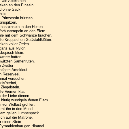
 wie Apfelsinen.
aken an den Pinseln.
d ohne Sack.
ilis.
 Prinzessin bürsten.
onispitzen.
harzpinseln in den Hosen.
bräustempeln an den Eiern.
le mit dem Schwanze brachen.
die Kruppschen Gußstahlklöten.
ken voller Orden.
 ganz aus Nylon.
kopisch klein.
werte hatten.
hwitzten Samenruten.
 Zwitter
rst'gem Amoklauf.
n Reserveei.
chmal versuchen.
eis'herbei,
 Ziegelstein.
ie Riemen klar.
 der Liebe dienen.
blutig wundgelaufenen Eiern.
 vor Wollust gröhlen.
immt ihn in den Mund
 dem geilen Lumpenpack.
ich auf die Matrone.
r einen Stein.
 Pyramidenbau gen Himmel.