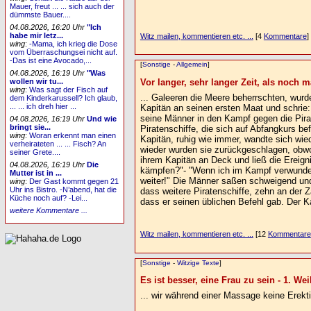
Mauer, freut ... ... sich auch der
dümmste Bauer....
04.08.2026, 16:20 Uhr
"Ich
habe mir letz...
Witz mailen, kommentieren etc. ...
[4
Kommentare
]
wing
:
-Mama, ich krieg die Dose
vom Überraschungsei nicht auf.
-Das ist eine Avocado,...
[
Sonstige
-
Allgemein
]
04.08.2026, 16:19 Uhr
"Was
Vor langer, sehr langer Zeit, als noch mä
wollen wir tu...
wing
:
Was sagt der Fisch auf
... Galeeren die Meere beherrschten, wurd
dem Kinderkarussell? Ich glaub,
... ... ich dreh hier ...
Kapitän an seinen ersten Maat und schrie:
seine Männer in den Kampf gegen die Pira
04.08.2026, 16:19 Uhr
Und wie
bringt sie...
Piratenschiffe, die sich auf Abfangkurs be
wing
:
Woran erkennt man einen
Kapitän, ruhig wie immer, wandte sich wie
verheirateten ... ... Fisch? An
wieder wurden sie zurückgeschlagen, obw
seiner Grete....
ihrem Kapitän an Deck und ließ die Ereign
04.08.2026, 16:19 Uhr
Die
kämpfen?"- "Wenn ich im Kampf verwundet
Mutter ist in ...
weiter!" Die Männer saßen schweigend un
wing
:
Der Gast kommt gegen 21
Uhr ins Bistro. -N’abend, hat die
dass weitere Piratenschiffe, zehn an der Z
Küche noch auf? -Lei...
dass er seinen üblichen Befehl gab. Der K
weitere Kommentare ...
Witz mailen, kommentieren etc. ...
[12
Kommentare
[
Sonstige
-
Witzige Texte
]
Es ist besser, eine Frau zu sein - 1. Weil
... wir während einer Massage keine Erek