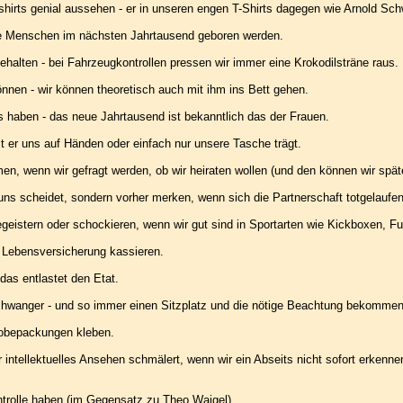
tshirts genial aussehen - er in unseren engen T-Shirts dagegen wie Arnold S
iele Menschen im nächsten Jahrtausend geboren werden.
ehalten - bei Fahrzeugkontrollen pressen wir immer eine Krokodilsträne raus.
nnen - wir können theoretisch auch mit ihm ins Bett gehen.
ns haben - das neue Jahrtausend ist bekanntlich das der Frauen.
t er uns auf Händen oder einfach nur unsere Tasche trägt.
n, wenn wir gefragt werden, ob wir heiraten wollen (und den können wir spät
 uns scheidet, sondern vorher merken, wenn sich die Partnerschaft totgelaufen
geistern oder schockieren, wenn wir gut sind in Sportarten wie Kickboxen, Fu
e Lebensversicherung kassieren.
das entlastet den Etat.
 schwanger - und so immer einen Sitzplatz und die nötige Beachtung bekommen
Probepackungen kleben.
 intellektuelles Ansehen schmälert, wenn wir ein Abseits nicht sofort erkennen 
ntrolle haben (im Gegensatz zu Theo Waigel).