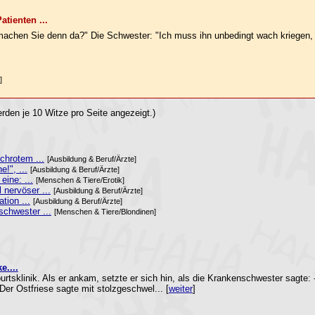
tienten ...
machen Sie denn da?" Die Schwester: "Ich muss ihn unbedingt wach kriegen, 
]
rden je 10 Witze pro Seite angezeigt.)
hrotem ...
[Ausbildung & Beruf/Ärzte]
e!", ...
[Ausbildung & Beruf/Ärzte]
eine: ...
[Menschen & Tiere/Erotik]
 nervöser ...
[Ausbildung & Beruf/Ärzte]
tion ...
[Ausbildung & Beruf/Ärzte]
schwester ...
[Menschen & Tiere/Blondinen]
e....
urtsklinik. Als er ankam, setzte er sich hin, als die Krankenschwester sagte:
r Ostfriese sagte mit stolzgeschwel... [
weiter
]