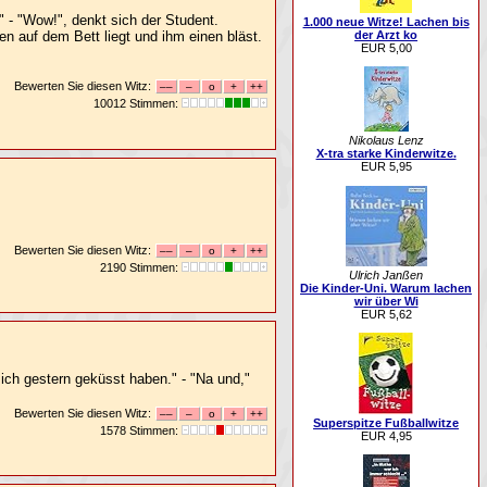
" - "Wow!", denkt sich der Student.
1.000 neue Witze! Lachen bis
n auf dem Bett liegt und ihm einen bläst.
der Arzt ko
EUR 5,00
Bewerten Sie diesen Witz:
10012 Stimmen:
Nikolaus Lenz
X-tra starke Kinderwitze.
EUR 5,95
Bewerten Sie diesen Witz:
2190 Stimmen:
Ulrich Janßen
Die Kinder-Uni. Warum lachen
wir über Wi
EUR 5,62
ich gestern geküsst haben." - "Na und,"
Bewerten Sie diesen Witz:
Superspitze Fußballwitze
1578 Stimmen:
EUR 4,95