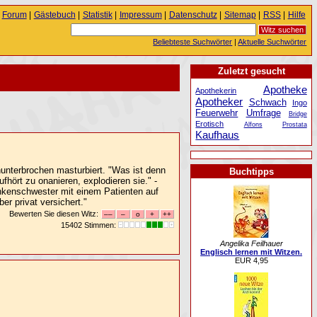
Forum
|
Gästebuch
|
Statistik
|
Impressum
|
Datenschutz
|
Sitemap
|
RSS
|
Hilfe
Beliebteste Suchwörter
|
Aktuelle Suchwörter
Zuletzt gesucht
Apotheke
Apothekerin
Apotheker
Schwach
Ingo
Feuerwehr
Umfrage
Bridge
Erotisch
Alfons
Prostata
Kaufhaus
nunterbrochen masturbiert. "Was ist denn
Buchtipps
fhört zu onanieren, explodieren sie." -
ankenschwester mit einem Patienten auf
er privat versichert."
Bewerten Sie diesen Witz:
15402 Stimmen:
Angelika Feilhauer
Englisch lernen mit Witzen.
EUR 4,95