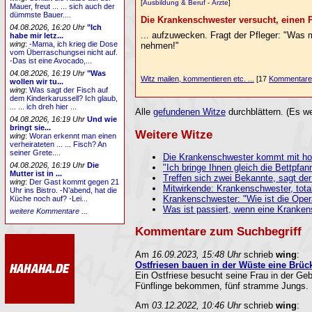
[
Ausbildung & Beruf
-
Ärzte
]
Mauer, freut ... ... sich auch der
dümmste Bauer....
Die Krankenschwester versucht, einen Pa
04.08.2026, 16:20 Uhr
"Ich
... aufzuwecken. Fragt der Pfleger: "Was 
habe mir letz...
wing
:
-Mama, ich krieg die Dose
nehmen!"
vom Überraschungsei nicht auf.
-Das ist eine Avocado,...
04.08.2026, 16:19 Uhr
"Was
Witz mailen, kommentieren etc. ...
[17
Kommentare
wollen wir tu...
wing
:
Was sagt der Fisch auf
dem Kinderkarussell? Ich glaub,
... ... ich dreh hier ...
Alle
gefundenen Witze
durchblättern. (Es we
04.08.2026, 16:19 Uhr
Und wie
bringt sie...
Weitere Witze
wing
:
Woran erkennt man einen
verheirateten ... ... Fisch? An
seiner Grete....
Die Krankenschwester kommt mit hoc
04.08.2026, 16:19 Uhr
Die
"Ich bringe Ihnen gleich die Bettpfann
Mutter ist in ...
Treffen sich zwei Bekannte, sagt der 
wing
:
Der Gast kommt gegen 21
Mitwirkende: Krankenschwester, total
Uhr ins Bistro. -N’abend, hat die
Krankenschwester: "Wie ist die Opera
Küche noch auf? -Lei...
Was ist passiert, wenn eine Kranken
weitere Kommentare ...
Kommentare zum Suchbegriff
Am
16.09.2023, 15:48 Uhr
schrieb
wing
:
Ostfriesen bauen in der Wüste eine Brück
Ein Ostfriese besucht seine Frau in der Geb
Fünflinge bekommen, fünf stramme Jungs. De
Am
03.12.2022, 10:46 Uhr
schrieb
wing
: