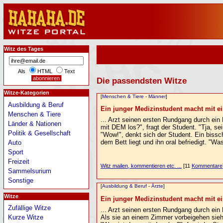
Witz des Tages
Als
HTML
Text
Die passendsten Witze
Witze-Kategorien
[
Menschen & Tiere
-
Männer
]
Ausbildung & Beruf
Ein junger Medizinstudent macht mit ei
Menschen & Tiere
... Arzt seinen ersten Rundgang durch ein
Länder & Nationen
mit DEM los?", fragt der Student. "Tja, se
Politik & Gesellschaft
"Wow!", denkt sich der Student. Ein bissc
dem Bett liegt und ihn oral befriedigt. "Wa
Auto
Sport
Freizeit
Witz mailen, kommentieren etc. ...
[11
Kommentare
Sammelsurium
Sonstige
[
Ausbildung & Beruf
-
Ärzte
]
Witze
Ein junger Medizinstudent macht mit ei
Zufällige Witze
... Arzt seinen ersten Rundgang durch ein
Als sie an einem Zimmer vorbeigehen sieh
Kurze Witze