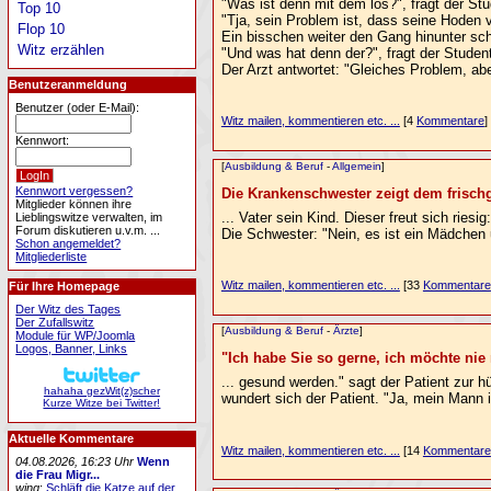
"Was ist denn mit dem los?", fragt der Stu
Top 10
"Tja, sein Problem ist, dass seine Hoden v
Flop 10
Ein bisschen weiter den Gang hinunter sch
Witz erzählen
"Und was hat denn der?", fragt der Studen
Der Arzt antwortet: "Gleiches Problem, aber
Benutzeranmeldung
Benutzer (oder E-Mail):
Witz mailen, kommentieren etc. ...
[4
Kommentare
]
Kennwort:
[
Ausbildung & Beruf
-
Allgemein
]
Kennwort vergessen?
Die Krankenschwester zeigt dem frisch
Mitglieder können ihre
... Vater sein Kind. Dieser freut sich riesig
Lieblingswitze verwalten, im
Forum diskutieren u.v.m. ...
Die Schwester: "Nein, es ist ein Mädchen u
Schon angemeldet?
Mitgliederliste
Witz mailen, kommentieren etc. ...
[33
Kommentare
Für Ihre Homepage
Der Witz des Tages
Der Zufallswitz
[
Ausbildung & Beruf
-
Ärzte
]
Module für WP/Joomla
Logos, Banner, Links
"Ich habe Sie so gerne, ich möchte nie 
... gesund werden." sagt der Patient zur
hahaha gezWit(z)scher
wundert sich der Patient. "Ja, mein Mann i
Kurze Witze bei Twitter!
Aktuelle Kommentare
Witz mailen, kommentieren etc. ...
[14
Kommentare
04.08.2026, 16:23 Uhr
Wenn
die Frau Migr...
wing
:
Schläft die Katze auf der