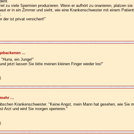
dent.
iel zu viele Spermien produzieren. Wenn er aufhört zu onanieren, platzen sie.
aut er in ein Zimmer und sieht, wie eine Krankenschwester mit einem Patiente
t.
 der ist privat versichert!"
gebackenen ...
: "Hurra, ein Junge!"
nd jetzt lassen Sie bitte meinen kleinen Finger wieder los!"
]
mehr ...
 hübschen Krankenschwester. "Keine Angst, mein Mann hat gesehen, wie Sie m
st Arzt und wird Sie morgen operieren."
]