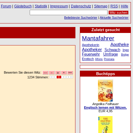
Forum
|
Gästebuch
|
Statistik
|
Impressum
|
Datenschutz
|
Sitemap
|
RSS
|
Hilfe
Beliebteste Suchwörter
|
Aktuelle Suchwörter
Zuletzt gesucht
Mantafahrer
Apotheke
Apothekerin
Apotheker
Schwach
Ingo
Feuerwehr
Umfrage
Bridge
Erotisch
Alfons
Prostata
Bewerten Sie diesen Witz:
Buchtipps
1234 Stimmen:
Angelika Feilhauer
Englisch lernen mit Witzen.
EUR 4,95