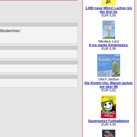
1.000 neue Witze! Lachen bis
der Arzt ko
EUR 5,00
 Brüderchen.'
Nikolaus Lenz
X-tra starke Kinderwitze.
EUR 5,95
Ulrich Janßen
Die Kinder-Uni. Warum lachen
wir über Wi
EUR 5,62
Superspitze Fußballwitze
EUR 4,95