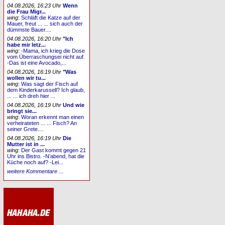
04.08.2026, 16:23 Uhr
Wenn
die Frau Migr...
wing
:
Schläft die Katze auf der
Mauer, freut ... ... sich auch der
dümmste Bauer....
04.08.2026, 16:20 Uhr
"Ich
habe mir letz...
wing
:
-Mama, ich krieg die Dose
vom Überraschungsei nicht auf.
-Das ist eine Avocado,...
04.08.2026, 16:19 Uhr
"Was
wollen wir tu...
wing
:
Was sagt der Fisch auf
dem Kinderkarussell? Ich glaub,
... ... ich dreh hier ...
04.08.2026, 16:19 Uhr
Und wie
bringt sie...
wing
:
Woran erkennt man einen
verheirateten ... ... Fisch? An
seiner Grete....
04.08.2026, 16:19 Uhr
Die
Mutter ist in ...
wing
:
Der Gast kommt gegen 21
Uhr ins Bistro. -N’abend, hat die
Küche noch auf? -Lei...
weitere Kommentare ...