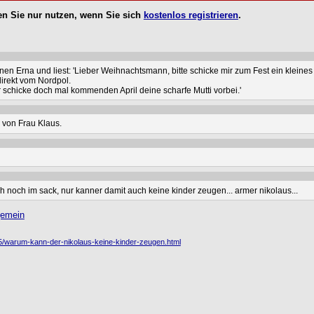
n Sie nur nutzen, wenn Sie sich
kostenlos registrieren
.
nen Erna und liest: 'Lieber Weihnachtsmann, bitte schicke mir zum Fest ein kleines
direkt vom Nordpol.
er schicke doch mal kommenden April deine scharfe Mutti vorbei.'
 von Frau Klaus.
h noch im sack, nur kanner damit auch keine kinder zeugen... armer nikolaus...
gemein
95/warum-kann-der-nikolaus-keine-kinder-zeugen.html