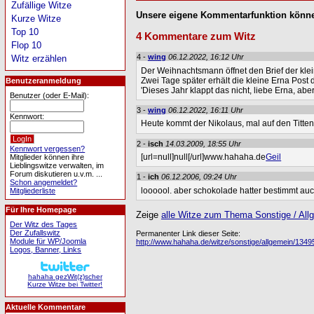
Zufällige Witze
Unsere eigene Kommentarfunktion könne
Kurze Witze
Top 10
4 Kommentare zum Witz
Flop 10
4 -
wing
06.12.2022, 16:12 Uhr
Witz erzählen
Der Weihnachtsmann öffnet den Brief der klei
Zwei Tage später erhält die kleine Erna Post 
Benutzeranmeldung
'Dieses Jahr klappt das nicht, liebe Erna, ab
Benutzer (oder E-Mail):
3 -
wing
06.12.2022, 16:11 Uhr
Kennwort:
Heute kommt der Nikolaus, mal auf den Titten
2 -
isch
14.03.2009, 18:55 Uhr
Kennwort vergessen?
[url=null]null[/url]www.hahaha.de
Geil
Mitglieder können ihre
Lieblingswitze verwalten, im
Forum diskutieren u.v.m. ...
1 -
ich
06.12.2006, 09:24 Uhr
Schon angemeldet?
loooool. aber schokolade hatter bestimmt auc
Mitgliederliste
Für Ihre Homepage
Zeige
alle Witze zum Thema Sonstige / All
Der Witz des Tages
Der Zufallswitz
Permanenter Link dieser Seite:
Module für WP/Joomla
http://www.hahaha.de/witze/sonstige/allgemein/134
Logos, Banner, Links
hahaha gezWit(z)scher
Kurze Witze bei Twitter!
Aktuelle Kommentare