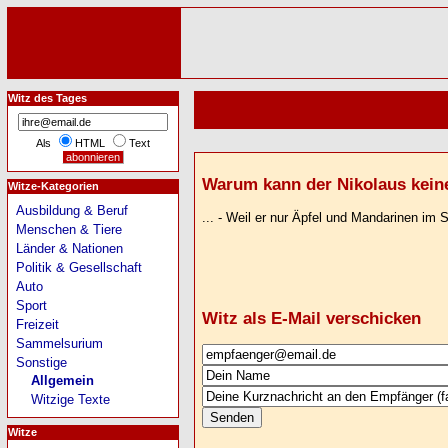
Witz des Tages
Als
HTML
Text
Warum kann der Nikolaus keine
Witze-Kategorien
Ausbildung & Beruf
... - Weil er nur Äpfel und Mandarinen im 
Menschen & Tiere
Länder & Nationen
Politik & Gesellschaft
Auto
Sport
Witz als E-Mail verschicken
Freizeit
Sammelsurium
Sonstige
Allgemein
Witzige Texte
Witze