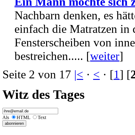
Ein Mann möchte sich z
Nachbarn denken, es hätt
einfach die Matratzen in
Fensterscheiben von inn
bestreichen..... [
weiter
]
Seite 2 von 17
|<
·
<
· [
1
] [
Witz des Tages
Als
HTML
Text