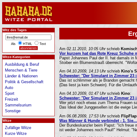
Witz des Tages
Er
Als
HTML
Text
Am
02.11.2010, 10:05 Uhr
schrieb
Komisch
Vor kurzem hat das Rote Kreuz Schuhe n
Witze-Kategorien
Papst Johannes Paul der II. hat damals in
Stoiber ein Blumenstrauß überreicht. "Wofür 
Ausbildung & Beruf
Menschen & Tiere
Am
04.10.2009, 14:13 Uhr
schrieb
Kino's S
Schwester: "Der Simulant in Zimmer 23 is
Länder & Nationen
Das ist schlimmer als je Brandon gemacht ha
Politik & Gesellschaft
(Das liest ja kein Schwein). Für die Umlautfe
Auto
Sport
Am
04.10.2009, 01:47 Uhr
schrieb
Kino
:
Schwester: "Der Simulant in Zimmer 23 is
Freizeit
Wer jetzt noch etwas zum Thema Frauen sa
Sammelsurium
Das Ideal der Junggesellen ist die ewige Lie
Sonstige
Am
06.08.2009, 17:53 Uhr
schrieb
FlipFlap
Was Männer & Hunde verbindet - 1. Sie...
Witze
Der Bundeskanzler beim Papst: "Ich freue m
Zufällige Witze
ist weder Johannes noch Paul!" Helmut: "Nein
Kurze Witze