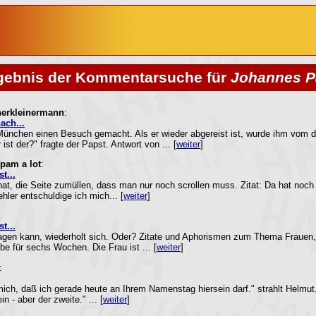
gebnis der Kommentarsuche für
Johannes P
erkleinermann
:
ach...
 München einen Besuch gemacht. Als er wieder abgereist ist, wurde ihm vom d
ist der?" fragte der Papst. Antwort von ... [
weiter
]
pam a lot
:
t...
t, die Seite zumüllen, dass man nur noch scrollen muss. Zitat: Da hat noch w
hler entschuldige ich mich... [
weiter
]
t...
gen kann, wiederholt sich. Oder? Zitate und Aphorismen zum Thema Frauen
be für sechs Wochen. Die Frau ist ... [
weiter
]
:
ich, daß ich gerade heute an Ihrem Namenstag hiersein darf." strahlt Helmut.
 - aber der zweite." ... [
weiter
]