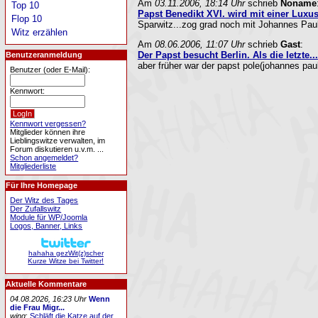
Am
03.11.2006, 18:14 Uhr
schrieb
Noname
Top 10
Papst Benedikt XVI. wird mit einer Luxu
Flop 10
Sparwitz...zog grad noch mit Johannes Paul 
Witz erzählen
Am
08.06.2006, 11:07 Uhr
schrieb
Gast
:
Der Papst besucht Berlin. Als die letzte...
Benutzeranmeldung
aber früher war der papst pole(johannes paul)
Benutzer (oder E-Mail):
Kennwort:
Kennwort vergessen?
Mitglieder können ihre
Lieblingswitze verwalten, im
Forum diskutieren u.v.m. ...
Schon angemeldet?
Mitgliederliste
Für Ihre Homepage
Der Witz des Tages
Der Zufallswitz
Module für WP/Joomla
Logos, Banner, Links
hahaha gezWit(z)scher
Kurze Witze bei Twitter!
Aktuelle Kommentare
04.08.2026, 16:23 Uhr
Wenn
die Frau Migr...
wing
:
Schläft die Katze auf der