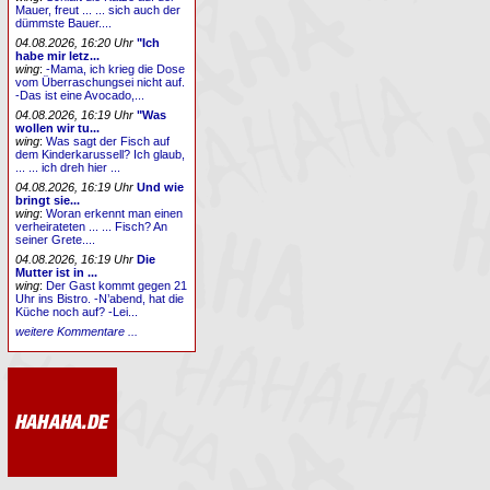
Mauer, freut ... ... sich auch der
dümmste Bauer....
04.08.2026, 16:20 Uhr
"Ich
habe mir letz...
wing
:
-Mama, ich krieg die Dose
vom Überraschungsei nicht auf.
-Das ist eine Avocado,...
04.08.2026, 16:19 Uhr
"Was
wollen wir tu...
wing
:
Was sagt der Fisch auf
dem Kinderkarussell? Ich glaub,
... ... ich dreh hier ...
04.08.2026, 16:19 Uhr
Und wie
bringt sie...
wing
:
Woran erkennt man einen
verheirateten ... ... Fisch? An
seiner Grete....
04.08.2026, 16:19 Uhr
Die
Mutter ist in ...
wing
:
Der Gast kommt gegen 21
Uhr ins Bistro. -N’abend, hat die
Küche noch auf? -Lei...
weitere Kommentare ...