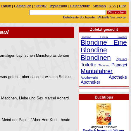
Forum
|
Gästebuch
|
Statistik
|
Impressum
|
Datenschutz
|
Sitemap
|
RSS
|
Hilfe
Beliebteste Suchwörter
|
Aktuelle Suchwörter
Zuletzt gesucht
aul
Blondine Einem Juwelier
Blondine Eine
Blondine
amaligen bayrischen Ministerpräsidenten
Blondinen
Zigeuner
Toilette
Papagei
Thorsten
Mantafahrer
Apotheke
as gefehlt, aber dann ist wirklich Schluss.
Apothekerin
Apotheker
Buchtipps
, Mädchen, Liebe und Sex Marcel Achard
 Meint der Papst: "Aber Herr Kohl - heute
Angelika Feilhauer
Englisch lernen mit Witzen.