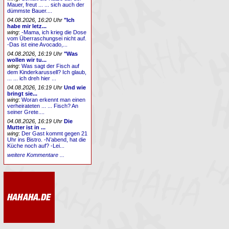
Mauer, freut ... ... sich auch der
dümmste Bauer....
04.08.2026, 16:20 Uhr
"Ich
habe mir letz...
wing
:
-Mama, ich krieg die Dose
vom Überraschungsei nicht auf.
-Das ist eine Avocado,...
04.08.2026, 16:19 Uhr
"Was
wollen wir tu...
wing
:
Was sagt der Fisch auf
dem Kinderkarussell? Ich glaub,
... ... ich dreh hier ...
04.08.2026, 16:19 Uhr
Und wie
bringt sie...
wing
:
Woran erkennt man einen
verheirateten ... ... Fisch? An
seiner Grete....
04.08.2026, 16:19 Uhr
Die
Mutter ist in ...
wing
:
Der Gast kommt gegen 21
Uhr ins Bistro. -N’abend, hat die
Küche noch auf? -Lei...
weitere Kommentare ...