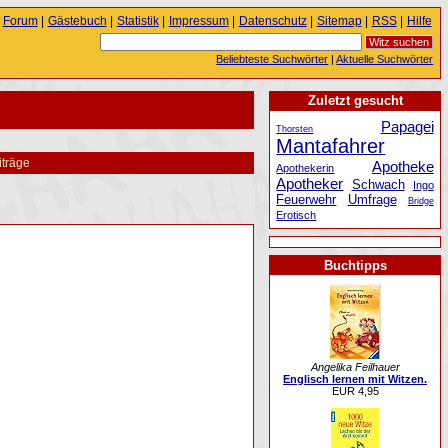
Forum
|
Gästebuch
|
Statistik
|
Impressum
|
Datenschutz
|
Sitemap
|
RSS
|
Hilfe
Beliebteste Suchwörter
|
Aktuelle Suchwörter
Zuletzt gesucht
Papagei
Thorsten
Mantafahrer
iträge
Apotheke
Apothekerin
Apotheker
Schwach
Ingo
Feuerwehr
Umfrage
Bridge
Erotisch
Buchtipps
Angelika Feilhauer
Englisch lernen mit Witzen.
EUR 4,95