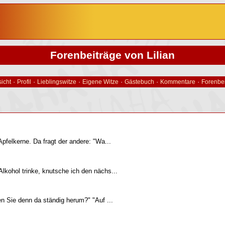
Forenbeiträge von Lilian
·
·
·
·
·
·
icht
Profil
Lieblingswitze
Eigene Witze
Gästebuch
Kommentare
Forenbe
pfelkerne. Da fragt der andere: "Wa...
lkohol trinke, knutsche ich den nächs...
n Sie denn da ständig herum?" "Auf ...