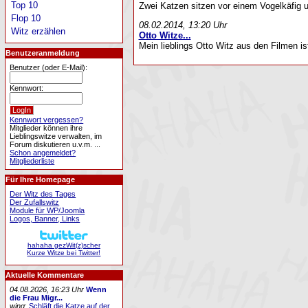
Top 10
Zwei Katzen sitzen vor einem Vogelkäfig u
Flop 10
08.02.2014, 13:20 Uhr
Witz erzählen
Otto Witze...
Mein lieblings Otto Witz aus den Filmen ist
Benutzeranmeldung
Benutzer (oder E-Mail):
Kennwort:
Kennwort vergessen?
Mitglieder können ihre
Lieblingswitze verwalten, im
Forum diskutieren u.v.m. ...
Schon angemeldet?
Mitgliederliste
Für Ihre Homepage
Der Witz des Tages
Der Zufallswitz
Module für WP/Joomla
Logos, Banner, Links
hahaha gezWit(z)scher
Kurze Witze bei Twitter!
Aktuelle Kommentare
04.08.2026, 16:23 Uhr
Wenn
die Frau Migr...
wing
:
Schläft die Katze auf der