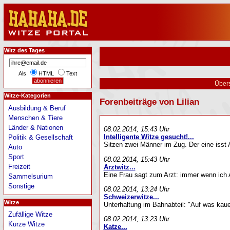
Witz des Tages
Als
HTML
Text
Übers
Witze-Kategorien
Forenbeiträge von Lilian
Ausbildung & Beruf
Menschen & Tiere
Länder & Nationen
08.02.2014, 15:43 Uhr
Intelligente Witze gesucht!...
Politik & Gesellschaft
Sitzen zwei Männer im Zug. Der eine isst A
Auto
Sport
08.02.2014, 15:43 Uhr
Freizeit
Arztwitz...
Eine Frau sagt zum Arzt: immer wenn ich A
Sammelsurium
Sonstige
08.02.2014, 13:24 Uhr
Schweizerwitze...
Witze
Unterhaltung im Bahnabteil: "Auf was kaue
Zufällige Witze
08.02.2014, 13:23 Uhr
Kurze Witze
Katze...