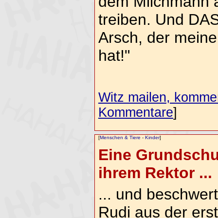
dem Milchmann a
treiben. Und DAS
Arsch, der meine
hat!"
Witz mailen, komment
Kommentare
]
[
Menschen & Tiere
-
Kinder
]
Eine Grundschul
ihrem Rektor ...
... und beschwert
Rudi aus der ers