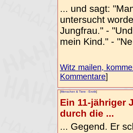
... und sagt: "Mam
untersucht worde
Jungfrau." - "Und
mein Kind." - "Nei
Witz mailen, komment
Kommentare
]
[
Menschen & Tiere
-
Erotik
]
Ein 11-jähriger
durch die ...
... Gegend. Er sc