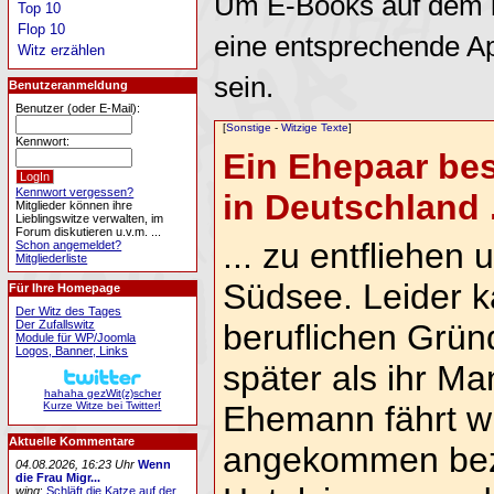
Um E-Books auf dem i
Top 10
Flop 10
eine entsprechende A
Witz erzählen
sein.
Benutzeranmeldung
Benutzer (oder E-Mail):
[
Sonstige
-
Witzige Texte
]
Kennwort:
Ein Ehepaar bes
Kennwort vergessen?
in Deutschland .
Mitglieder können ihre
Lieblingswitze verwalten, im
Forum diskutieren u.v.m. ...
... zu entfliehen
Schon angemeldet?
Mitgliederliste
Südsee. Leider k
Für Ihre Homepage
Der Witz des Tages
Der Zufallswitz
beruflichen Grün
Module für WP/Joomla
Logos, Banner, Links
später als ihr Ma
hahaha gezWit(z)scher
Kurze Witze bei Twitter!
Ehemann fährt wi
Aktuelle Kommentare
angekommen bezi
04.08.2026, 16:23 Uhr
Wenn
die Frau Migr...
wing
:
Schläft die Katze auf der