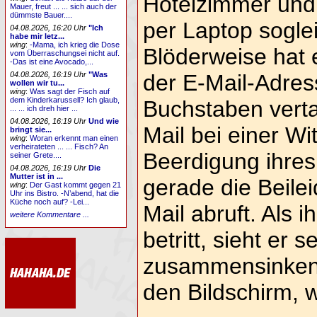
Hotelzimmer und 
Mauer, freut ... ... sich auch der
dümmste Bauer....
per Laptop soglei
04.08.2026, 16:20 Uhr
"Ich
habe mir letz...
wing
:
-Mama, ich krieg die Dose
Blöderweise hat 
vom Überraschungsei nicht auf.
-Das ist eine Avocado,...
04.08.2026, 16:19 Uhr
"Was
der E-Mail-Adres
wollen wir tu...
wing
:
Was sagt der Fisch auf
dem Kinderkarussell? Ich glaub,
Buchstaben verta
... ... ich dreh hier ...
04.08.2026, 16:19 Uhr
Und wie
Mail bei einer Wi
bringt sie...
wing
:
Woran erkennt man einen
verheirateten ... ... Fisch? An
Beerdigung ihre
seiner Grete....
04.08.2026, 16:19 Uhr
Die
Mutter ist in ...
gerade die Beile
wing
:
Der Gast kommt gegen 21
Uhr ins Bistro. -N’abend, hat die
Küche noch auf? -Lei...
Mail abruft. Als 
weitere Kommentare ...
betritt, sieht er
zusammensinken. 
den Bildschirm, w