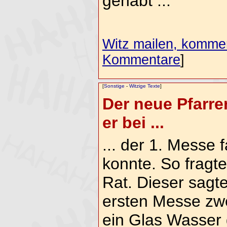
gehabt ..."
Witz mailen, komment
Kommentare
]
[
Sonstige
-
Witzige Texte
]
Der neue Pfarre
er bei ...
... der 1. Messe 
konnte. So fragt
Rat. Dieser sagte
ersten Messe zw
ein Glas Wasser