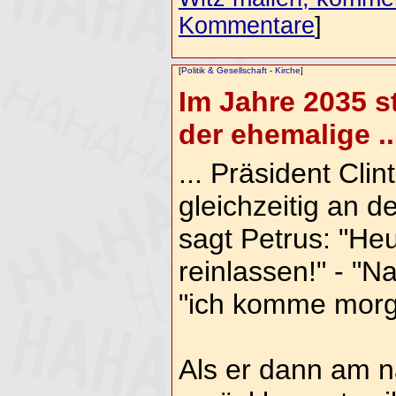
Kommentare
]
[
Politik & Gesellschaft
-
Kirche
]
Im Jahre 2035 s
der ehemalige ..
... Präsident Cl
gleichzeitig an 
sagt Petrus: "He
reinlassen!" - "Na
"ich komme morg
Als er dann am 