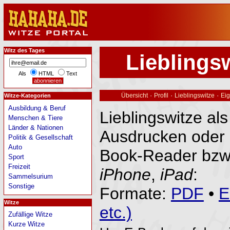
Witz des Tages
Lieblings
Als
HTML
Text
·
·
·
Übersicht
Profil
Lieblingswitze
Eig
Witze-Kategorien
Ausbildung & Beruf
Lieblingswitze al
Menschen & Tiere
Länder & Nationen
Ausdrucken oder 
Politik & Gesellschaft
Auto
Book-Reader bzw
Sport
Freizeit
iPhone
,
iPad
:
Sammelsurium
Sonstige
Formate:
PDF
•
E
Witze
etc.)
Zufällige Witze
Kurze Witze