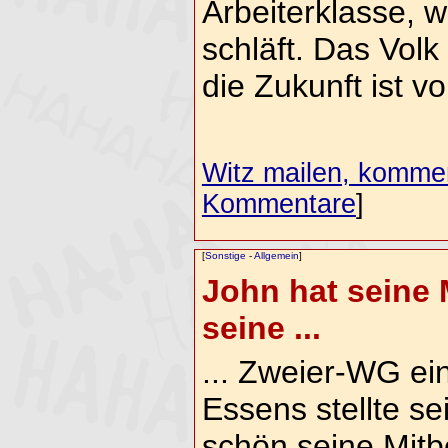
Arbeiterklasse, 
schläft. Das Volk 
die Zukunft ist vo
Witz mailen, komment
Kommentare
]
[
Sonstige
-
Allgemein
]
John hat seine 
seine ...
... Zweier-WG e
Essens stellte se
schön seine Mitb