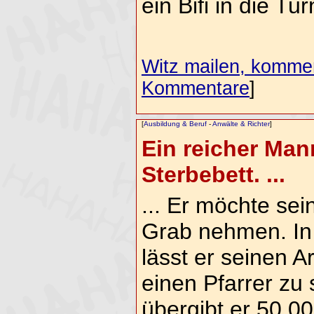
ein Bifi in die T
Witz mailen, komment
Kommentare
]
[
Ausbildung & Beruf
-
Anwälte & Richter
]
Ein reicher Man
Sterbebett. ...
... Er möchte se
Grab nehmen. In 
lässt er seinen A
einen Pfarrer zu
übergibt er 50.00