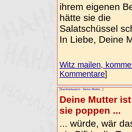
ihrem eigenen Be
hätte sie die
Salatschüssel sc
In Liebe, Deine M
Witz mailen, komment
Kommentare
]
[
Sammelsurium
-
Deine Mutter...
]
Deine Mutter is
sie poppen ...
... würde, wär d