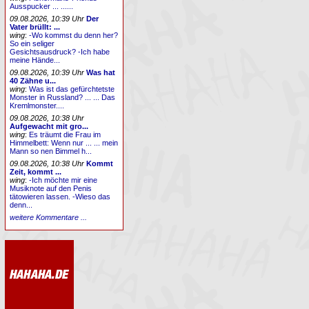
Ausspucker ... ......
09.08.2026, 10:39 Uhr
Der
Vater brüllt: ...
wing
:
-Wo kommst du denn her?
So ein seliger
Gesichtsausdruck? -Ich habe
meine Hände...
09.08.2026, 10:39 Uhr
Was hat
40 Zähne u...
wing
:
Was ist das gefürchtetste
Monster in Russland? ... ... Das
Kremlmonster....
09.08.2026, 10:38 Uhr
Aufgewacht mit gro...
wing
:
Es träumt die Frau im
Himmelbett: Wenn nur ... ... mein
Mann so nen Bimmel h...
09.08.2026, 10:38 Uhr
Kommt
Zeit, kommt ...
wing
:
-Ich möchte mir eine
Musiknote auf den Penis
tätowieren lassen. -Wieso das
denn...
weitere Kommentare ...