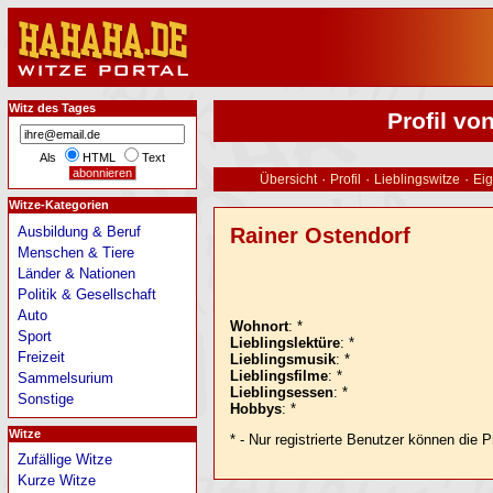
Witz des Tages
Profil vo
Als
HTML
Text
·
·
·
Übersicht
Profil
Lieblingswitze
Eig
Witze-Kategorien
Rainer Ostendorf
Ausbildung & Beruf
Menschen & Tiere
Länder & Nationen
Politik & Gesellschaft
Auto
Wohnort
: *
Sport
Lieblingslektüre
: *
Freizeit
Lieblingsmusik
: *
Lieblingsfilme
: *
Sammelsurium
Lieblingsessen
: *
Sonstige
Hobbys
: *
Witze
* - Nur registrierte Benutzer können die P
Zufällige Witze
Kurze Witze