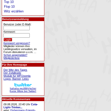
Top 10
Flop 10
Witz erzählen
Benutzeranmeldung
Benutzer (oder E-Mail):
Kennwort:
Kennwort vergessen?
Mitglieder können ihre
Lieblingswitze verwalten, im
Forum diskutieren u.v.m. ...
Schon angemeldet?
Mitgliederliste
Für Ihre Homepage
Der Witz des Tages
Der Zufallswitz
Module für WP/Joomla
Logos, Banner, Links
hahaha gezWit(z)scher
Kurze Witze bei Twitter!
Aktuelle Kommentare
09.08.2026, 10:40 Uhr
Cola-
Light-Trinker...
wing
:
Fishermans-Friends-