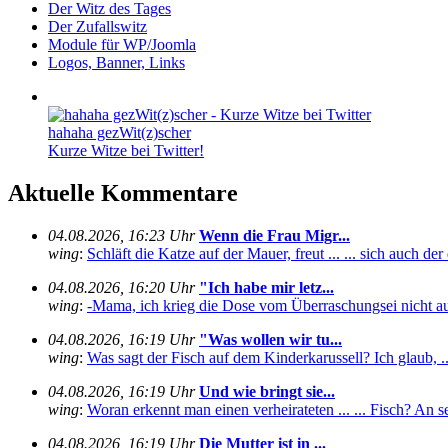
Der Witz des Tages
Der Zufallswitz
Module für WP/Joomla
Logos, Banner, Links
hahaha gezWit(z)scher
Kurze Witze bei Twitter!
Aktuelle Kommentare
04.08.2026, 16:23 Uhr
Wenn die Frau Migr...
wing
:
Schläft die Katze auf der Mauer, freut ... ... sich auch de
04.08.2026, 16:20 Uhr
"Ich habe mir letz...
wing
:
-Mama, ich krieg die Dose vom Überraschungsei nicht auf
04.08.2026, 16:19 Uhr
"Was wollen wir tu...
wing
:
Was sagt der Fisch auf dem Kinderkarussell? Ich glaub, ... .
04.08.2026, 16:19 Uhr
Und wie bringt sie...
wing
:
Woran erkennt man einen verheirateten ... ... Fisch? An se
04.08.2026, 16:19 Uhr
Die Mutter ist in ...