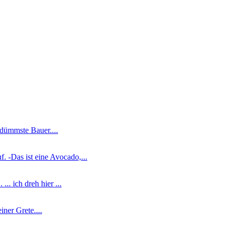
r dümmste Bauer....
. -Das ist eine Avocado,...
.. ich dreh hier ...
iner Grete....