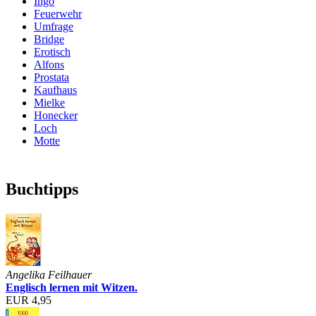
Ingo
Feuerwehr
Umfrage
Bridge
Erotisch
Alfons
Prostata
Kaufhaus
Mielke
Honecker
Loch
Motte
Buchtipps
Angelika Feilhauer
Englisch lernen mit Witzen.
EUR 4,95