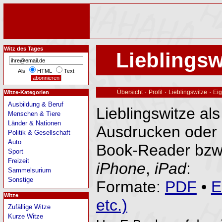
Witz des Tages
Lieblingsw
Als
HTML
Text
·
·
·
Übersicht
Profil
Lieblingswitze
Eig
Witze-Kategorien
Ausbildung & Beruf
Lieblingswitze al
Menschen & Tiere
Länder & Nationen
Ausdrucken oder 
Politik & Gesellschaft
Auto
Book-Reader bzw
Sport
Freizeit
iPhone
,
iPad
:
Sammelsurium
Sonstige
Formate:
PDF
•
E
Witze
etc.)
Zufällige Witze
Kurze Witze