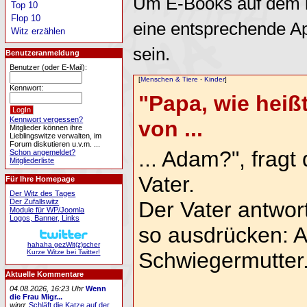
Um E-Books auf dem i
Top 10
Flop 10
eine entsprechende A
Witz erzählen
sein.
Benutzeranmeldung
Benutzer (oder E-Mail):
[
Menschen & Tiere
-
Kinder
]
Kennwort:
"Papa, wie heiß
Kennwort vergessen?
von ...
Mitglieder können ihre
Lieblingswitze verwalten, im
Forum diskutieren u.v.m. ...
... Adam?", fragt
Schon angemeldet?
Mitgliederliste
Vater.
Für Ihre Homepage
Der Witz des Tages
Der Zufallswitz
Der Vater antwort
Module für WP/Joomla
Logos, Banner, Links
so ausdrücken: 
hahaha gezWit(z)scher
Kurze Witze bei Twitter!
Schwiegermutter.
Aktuelle Kommentare
04.08.2026, 16:23 Uhr
Wenn
die Frau Migr...
wing
:
Schläft die Katze auf der