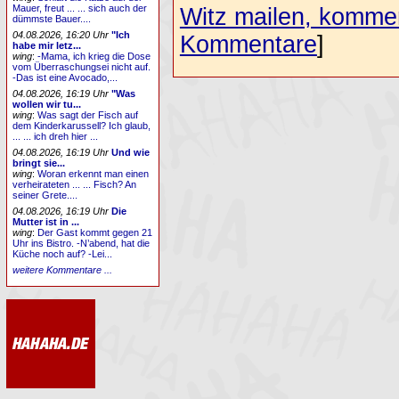
Mauer, freut ... ... sich auch der
Witz mailen, komment
dümmste Bauer....
04.08.2026, 16:20 Uhr
"Ich
Kommentare
]
habe mir letz...
wing
:
-Mama, ich krieg die Dose
vom Überraschungsei nicht auf.
-Das ist eine Avocado,...
04.08.2026, 16:19 Uhr
"Was
wollen wir tu...
wing
:
Was sagt der Fisch auf
dem Kinderkarussell? Ich glaub,
... ... ich dreh hier ...
04.08.2026, 16:19 Uhr
Und wie
bringt sie...
wing
:
Woran erkennt man einen
verheirateten ... ... Fisch? An
seiner Grete....
04.08.2026, 16:19 Uhr
Die
Mutter ist in ...
wing
:
Der Gast kommt gegen 21
Uhr ins Bistro. -N’abend, hat die
Küche noch auf? -Lei...
weitere Kommentare ...