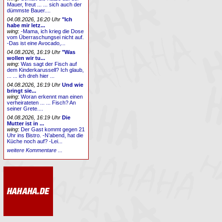
Mauer, freut ... ... sich auch der
dümmste Bauer....
04.08.2026, 16:20 Uhr
"Ich
habe mir letz...
wing
:
-Mama, ich krieg die Dose
vom Überraschungsei nicht auf.
-Das ist eine Avocado,...
04.08.2026, 16:19 Uhr
"Was
wollen wir tu...
wing
:
Was sagt der Fisch auf
dem Kinderkarussell? Ich glaub,
... ... ich dreh hier ...
04.08.2026, 16:19 Uhr
Und wie
bringt sie...
wing
:
Woran erkennt man einen
verheirateten ... ... Fisch? An
seiner Grete....
04.08.2026, 16:19 Uhr
Die
Mutter ist in ...
wing
:
Der Gast kommt gegen 21
Uhr ins Bistro. -N’abend, hat die
Küche noch auf? -Lei...
weitere Kommentare ...