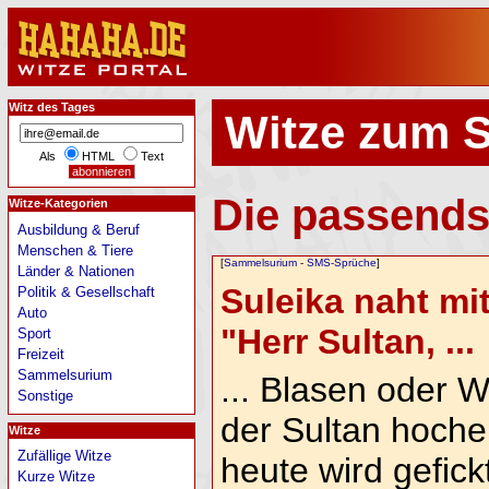
Witz des Tages
Witze zum 
Als
HTML
Text
Die passends
Witze-Kategorien
Ausbildung & Beruf
Menschen & Tiere
[
Sammelsurium
-
SMS-Sprüche
]
Länder & Nationen
Suleika naht mi
Politik & Gesellschaft
Auto
"Herr Sultan, ...
Sport
Freizeit
Sammelsurium
... Blasen oder 
Sonstige
der Sultan hochen
Witze
Zufällige Witze
heute wird gefickt
Kurze Witze