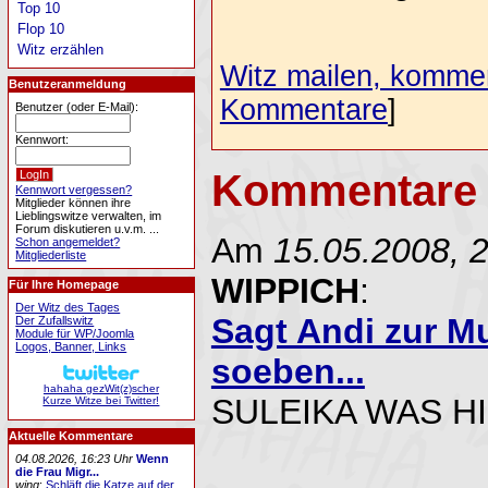
Top 10
Flop 10
Witz erzählen
Witz mailen, komment
Benutzeranmeldung
Kommentare
]
Benutzer (oder E-Mail):
Kennwort:
Kommentare 
Kennwort vergessen?
Mitglieder können ihre
Lieblingswitze verwalten, im
Forum diskutieren u.v.m. ...
Am
15.05.2008, 
Schon angemeldet?
Mitgliederliste
WIPPICH
:
Für Ihre Homepage
Der Witz des Tages
Sagt Andi zur Mu
Der Zufallswitz
Module für WP/Joomla
Logos, Banner, Links
soeben...
hahaha gezWit(z)scher
SULEIKA WAS HIE
Kurze Witze bei Twitter!
Aktuelle Kommentare
04.08.2026, 16:23 Uhr
Wenn
die Frau Migr...
wing
:
Schläft die Katze auf der