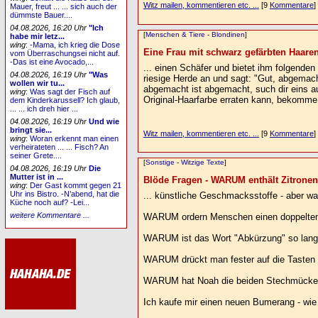
Witz mailen, kommentieren etc. ...
[9
Kommentare
]
Mauer, freut ... ... sich auch der
dümmste Bauer....
04.08.2026, 16:20 Uhr
"Ich
[
Menschen & Tiere
-
Blondinen
]
habe mir letz...
wing
:
-Mama, ich krieg die Dose
Eine Frau mit schwarz gefärbten Haaren tr
vom Überraschungsei nicht auf.
-Das ist eine Avocado,...
... einen Schäfer und bietet ihm folgenden
04.08.2026, 16:19 Uhr
"Was
riesige Herde an und sagt: "Gut, abgemach
wollen wir tu...
abgemacht ist abgemacht, such dir eins au
wing
:
Was sagt der Fisch auf
Original-Haarfarbe erraten kann, bekomm
dem Kinderkarussell? Ich glaub,
... ... ich dreh hier ...
04.08.2026, 16:19 Uhr
Und wie
bringt sie...
Witz mailen, kommentieren etc. ...
[9
Kommentare
]
wing
:
Woran erkennt man einen
verheirateten ... ... Fisch? An
seiner Grete....
[
Sonstige
-
Witzige Texte
]
04.08.2026, 16:19 Uhr
Die
Mutter ist in ...
Blöde Fragen - WARUM enthält Zitronens
wing
:
Der Gast kommt gegen 21
Uhr ins Bistro. -N’abend, hat die
... künstliche Geschmacksstoffe - aber wa
Küche noch auf? -Lei...
weitere Kommentare ...
WARUM ordern Menschen einen doppelten C
WARUM ist das Wort "Abkürzung" so lan
WARUM drückt man fester auf die Tasten d
WARUM hat Noah die beiden Stechmücken 
Ich kaufe mir einen neuen Bumerang - wie 