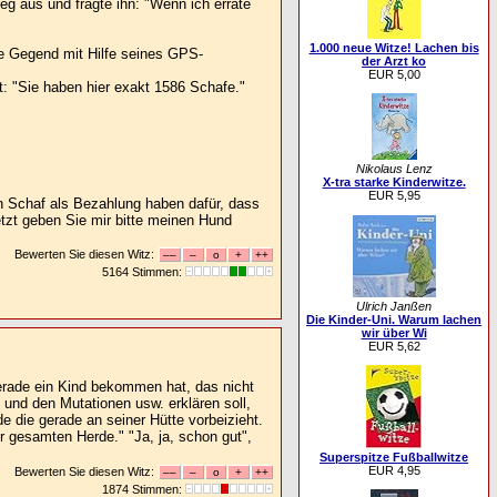
eg aus und fragte ihn: "Wenn ich errate
1.000 neue Witze! Lachen bis
ie Gegend mit Hilfe seines GPS-
der Arzt ko
EUR 5,00
t: "Sie haben hier exakt 1586 Schafe."
Nikolaus Lenz
X-tra starke Kinderwitze.
EUR 5,95
in Schaf als Bezahlung haben dafür, dass
tzt geben Sie mir bitte meinen Hund
Bewerten Sie diesen Witz:
5164 Stimmen:
Ulrich Janßen
Die Kinder-Uni. Warum lachen
wir über Wi
EUR 5,62
erade ein Kind bekommen hat, das nicht
 und den Mutationen usw. erklären soll,
 die gerade an seiner Hütte vorbeizieht.
er gesamten Herde." "Ja, ja, schon gut",
Superspitze Fußballwitze
EUR 4,95
Bewerten Sie diesen Witz:
1874 Stimmen: