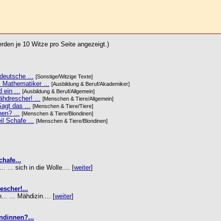
rden je 10 Witze pro Seite angezeigt.)
deutsche ...
[Sonstige/Witzige Texte]
 Mathematiker ...
[Ausbildung & Beruf/Akademiker]
 ein ...
[Ausbildung & Beruf/Allgemein]
ähdrescher! ...
[Menschen & Tiere/Allgemein]
agt das ...
[Menschen & Tiere/Tiere]
en? ...
[Menschen & Tiere/Blondinen]
l Schafe ...
[Menschen & Tiere/Blondinen]
hafe...
.. sich in die Wolle.... [
weiter
]
escher!...
 ... Mähdizin.... [
weiter
]
ndinnen?...