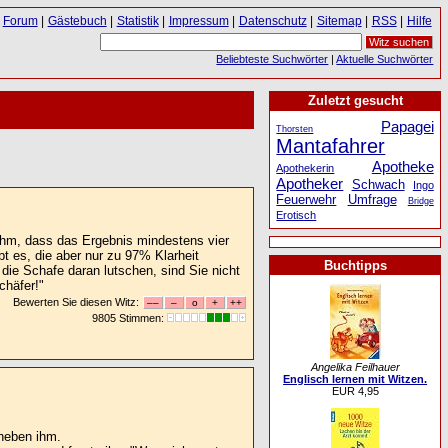
Forum
|
Gästebuch
|
Statistik
|
Impressum
|
Datenschutz
|
Sitemap
|
RSS
|
Hilfe
Beliebteste Suchwörter
|
Aktuelle Suchwörter
Zuletzt gesucht
Papagei
Thorsten
Mantafahrer
Apotheke
Apothekerin
Apotheker
Schwach
Ingo
Feuerwehr
Umfrage
Bridge
Erotisch
t ihm, dass das Ergebnis mindestens vier
t es, die aber nur zu 97% Klarheit
Buchtipps
die Schafe daran lutschen, sind Sie nicht
chäfer!"
Bewerten Sie diesen Witz:
9805 Stimmen:
Angelika Feilhauer
Englisch lernen mit Witzen.
EUR 4,95
 neben ihm.