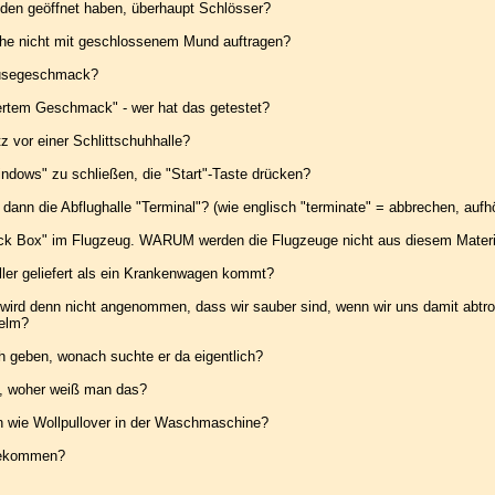
en geöffnet haben, überhaupt Schlösser?
e nicht mit geschlossenem Mund auftragen?
äusegeschmack?
rtem Geschmack" - wer hat das getestet?
 vor einer Schlittschuhhalle?
ws" zu schließen, die "Start"-Taste drücken?
ann die Abflughalle "Terminal"? (wie englisch "terminate" = abbrechen, aufh
ack Box" im Flugzeug. WARUM werden die Flugzeuge nicht aus diesem Materia
er geliefert als ein Krankenwagen kommt?
rd denn nicht angenommen, dass wir sauber sind, wenn wir uns damit abtr
elm?
 geben, wonach suchte er da eigentlich?
t, woher weiß man das?
 wie Wollpullover in der Waschmaschine?
gekommen?