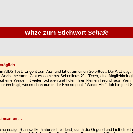
Witze zum Stichwort
Schafe
möglich ...
nem AIDS-Test. Er geht zum Arzt und bittet um einen Soforttest. Der Arzt sag
oche heiraten. Gibt es da nichts Schnelleres?" - "Doch, eine Möglichkeit gib
auf eine Weide mit vielen Schafen und holen Ihren kleinen Freund raus. Wenn 
, der ihn fragt, wie es denn nun in der Ehe so geht. "Wieso Ehe? Ich bin jetzt S
 einsamen ...
ine riesige Staubwolke hinter sich bildend, durch die Gegend und hielt direkt