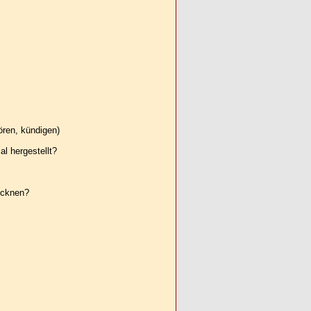
ören, kündigen)
l hergestellt?
ocknen?