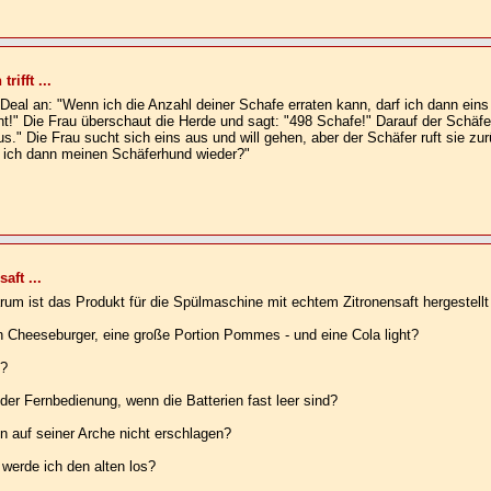
ifft ...
 Deal an: "Wenn ich die Anzahl deiner Schafe erraten kann, darf ich dann ein
t!" Die Frau überschaut die Herde und sagt: "498 Schafe!" Darauf der Schäfer
s." Die Frau sucht sich eins aus und will gehen, aber der Schäfer ruft sie zu
e ich dann meinen Schäferhund wieder?"
aft ...
rum ist das Produkt für die Spülmaschine mit echtem Zitronensaft hergestell
heeseburger, eine große Portion Pommes - und eine Cola light?
g?
er Fernbedienung, wenn die Batterien fast leer sind?
auf seiner Arche nicht erschlagen?
werde ich den alten los?