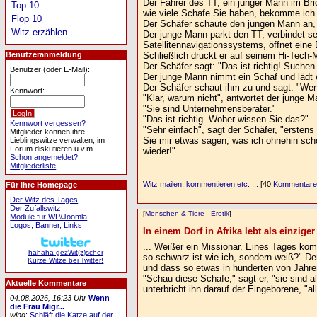
Der Fahrer des TT, ein junger Mann im Bri
Top 10
wie viele Schafe Sie haben, bekomme ich
Flop 10
Der Schäfer schaute den jungen Mann an, d
Witz erzählen
Der junge Mann parkt den TT, verbindet s
Satellitennavigationssystems, öffnet ein
Schließlich druckt er auf seinem Hi-Tech-
Benutzeranmeldung
Der Schäfer sagt: "Das ist richtig! Suchen
Benutzer (oder E-Mail):
Der junge Mann nimmt ein Schaf und lädt e
Der Schäfer schaut ihm zu und sagt: "Wen
Kennwort:
"Klar, warum nicht", antwortet der junge M
"Sie sind Unternehmensberater."
"Das ist richtig. Woher wissen Sie das?"
Kennwort vergessen?
"Sehr einfach", sagt der Schäfer, "ersten
Mitglieder können ihre
Sie mir etwas sagen, was ich ohnehin sch
Lieblingswitze verwalten, im
Forum diskutieren u.v.m. ...
wieder!"
Schon angemeldet?
Mitgliederliste
Witz mailen, kommentieren etc. ...
[40
Kommentare
Für Ihre Homepage
Der Witz des Tages
Der Zufallswitz
[
Menschen & Tiere
-
Erotik
]
Module für WP/Joomla
Logos, Banner, Links
In einem Dorf in Afrika lebt als einziger 
... Weißer ein Missionar. Eines Tages ko
hahaha gezWit(z)scher
so schwarz ist wie ich, sondern weiß?" De
Kurze Witze bei Twitter!
und dass so etwas in hunderten von Jahren
"Schau diese Schafe," sagt er, "sie sind a
Aktuelle Kommentare
unterbricht ihn darauf der Eingeborene, "al
04.08.2026, 16:23 Uhr
Wenn
die Frau Migr...
wing
:
Schläft die Katze auf der