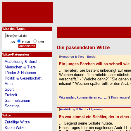
Witz des Tages
Als
HTML
Text
Die passendsten Witze
Witze-Kategorien
[
Menschen & Tiere
-
Erotik
]
Ausbildung & Beruf
Ein junges Pärchen will so schnell wie 
Menschen & Tiere
... heiraten. Sie besteht unbedingt auf ei
Länder & Nationen
Wochen dauert. "Ich möchte aber nächste W
Politik & Gesellschaft
verschafft." - "Welche denn?" "Sie gehen 
infiziert." Wochen später trifft er den Arzt
Auto
Sport
Freizeit
Witz mailen, kommentieren etc. ...
[2
Kommentare
]
Sammelsurium
Sonstige
[
Ausbildung & Beruf
-
Allgemein
]
Witze
Es war einmal ein Schäfer, der in einer
Zufällige Witze
... Gegend seine Schafe hütete.
Eines Tages fuhr ein nagelneuer Audi TT, e
Kurze Witze