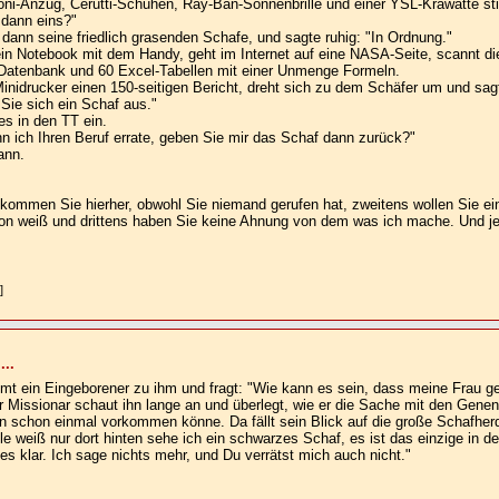
oni-Anzug, Cerutti-Schuhen, Ray-Ban-Sonnenbrille und einer YSL-Krawatte sti
 dann eins?"
ann seine friedlich grasenden Schafe, und sagte ruhig: "In Ordnung."
ein Notebook mit dem Handy, geht im Internet auf eine NASA-Seite, scannt d
e Datenbank und 60 Excel-Tabellen mit einer Unmenge Formeln.
Minidrucker einen 150-seitigen Bericht, dreht sich zu dem Schäfer um und sag
 Sie sich ein Schaf aus."
s in den TT ein.
n ich Ihren Beruf errate, geben Sie mir das Schaf dann zurück?"
ann.
s kommen Sie hierher, obwohl Sie niemand gerufen hat, zweitens wollen Sie e
on weiß und drittens haben Sie keine Ahnung von dem was ich mache. Und je
]
...
mmt ein Eingeborener zu ihm und fragt: "Wie kann es sein, dass meine Frau g
r Missionar schaut ihn lange an und überlegt, wie er die Sache mit den Genen
 schon einmal vorkommen könne. Da fällt sein Blick auf die große Schafherde
lle weiß nur dort hinten sehe ich ein schwarzes Schaf, es ist das einzige in d
les klar. Ich sage nichts mehr, und Du verrätst mich auch nicht."