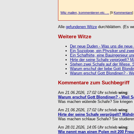
Witz mailen, kommentieren etc. ...
[9
Kommentare
]
Alle
gefundenen Witze
durchblättern. (Es we
Weitere Witze
Der neue Duden - Was uns die neue 
Ein Soziologe, ein Physiker und zwei
Ein Schafhirte, eine Bauingenieur und
Hirte der seine Schafe verprügelt? M
Stehen zwei Schafe auf der Wiese. S
Warum erschuf der liebe Gott Blondin
Warum erschuf Gott Blondinen? - Wei
Kommentare zum Suchbegriff
Am
21.06.2026, 17:02 Uhr
schrieb
wing
:
Warum erschuf Gott Blondinen? - Weil Sc
Was machen wütende Schafe? Sie kriegen ... .
Am
21.06.2026, 17:02 Uhr
schrieb
wing
:
Hirte der seine Schafe verprügelt? Mähdr
Was machen schlaue Schafe? Sie studieren...
Am
28.01.2026, 14:05 Uhr
schrieb
wing
:
Wie nennt man einen Polen mit 200 Freu