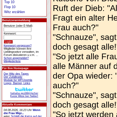
Top 10
Ruft der Dieb: "A
Flop 10
Witz erzählen
Fragt ein alter H
Benutzeranmeldung
Frau auch?"
Benutzer (oder E-Mail):
Kennwort:
"Schnauze", sagt
doch gesagt alle!
Kennwort vergessen?
Mitglieder können ihre
Lieblingswitze verwalten, im
"So jetzt alle Fra
Forum diskutieren u.v.m. ...
Schon angemeldet?
Mitgliederliste
alle Männer auf d
Für Ihre Homepage
der Opa wieder: 
Der Witz des Tages
Der Zufallswitz
Module für WP/Joomla
auch?"
Logos, Banner, Links
"Schnauze", sagt
hahaha gezWit(z)scher
Kurze Witze bei Twitter!
doch gesagt alle!
Aktuelle Kommentare
04.08.2026, 16:23 Uhr
Wenn
"So jetzt werden 
die Frau Migr...
wing
:
Schläft die Katze auf der