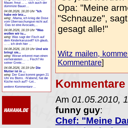
Mauer, freut ... ... sich auch der
Opa: "Meine arme
dümmste Bauer....
04.08.2026, 16:20 Uhr
"Ich
habe mir letz...
"Schnauze", sagt
wing
:
-Mama, ich krieg die Dose
vom Überraschungsei nicht auf.
-Das ist eine Avocado,...
gesagt alle!"
04.08.2026, 16:19 Uhr
"Was
wollen wir tu...
wing
:
Was sagt der Fisch auf
dem Kinderkarussell? Ich glaub,
... ... ich dreh hier ...
04.08.2026, 16:19 Uhr
Und wie
Witz mailen, komment
bringt sie...
wing
:
Woran erkennt man einen
verheirateten ... ... Fisch? An
Kommentare
]
seiner Grete....
04.08.2026, 16:19 Uhr
Die
Mutter ist in ...
wing
:
Der Gast kommt gegen 21
Uhr ins Bistro. -N’abend, hat die
Kommentare 
Küche noch auf? -Lei...
weitere Kommentare ...
Am
01.05.2010, 
funny guy
:
Chef: "Meine Da