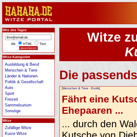
Witz des Tages
Witze z
Als
HTML
Text
K
Witze-Kategorien
Ausbildung & Beruf
Menschen & Tiere
Die passends
Länder & Nationen
Politik & Gesellschaft
Auto
[
Menschen & Tiere
-
Erotik
]
Sport
Fährt eine Kuts
Freizeit
Sammelsurium
Ehepaaren ...
Sonstige
... durch den Wald
Witze
Zufällige Witze
Kutsche von Dieb
Kurze Witze