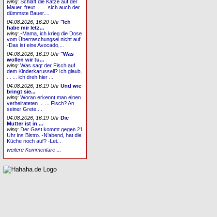
wing
:
Schläft die Katze auf der
Mauer, freut ... ... sich auch der
dümmste Bauer....
04.08.2026, 16:20 Uhr
"Ich
habe mir letz...
wing
:
-Mama, ich krieg die Dose
vom Überraschungsei nicht auf.
-Das ist eine Avocado,...
04.08.2026, 16:19 Uhr
"Was
wollen wir tu...
wing
:
Was sagt der Fisch auf
dem Kinderkarussell? Ich glaub,
... ... ich dreh hier ...
04.08.2026, 16:19 Uhr
Und wie
bringt sie...
wing
:
Woran erkennt man einen
verheirateten ... ... Fisch? An
seiner Grete....
04.08.2026, 16:19 Uhr
Die
Mutter ist in ...
wing
:
Der Gast kommt gegen 21
Uhr ins Bistro. -N’abend, hat die
Küche noch auf? -Lei...
weitere Kommentare ...