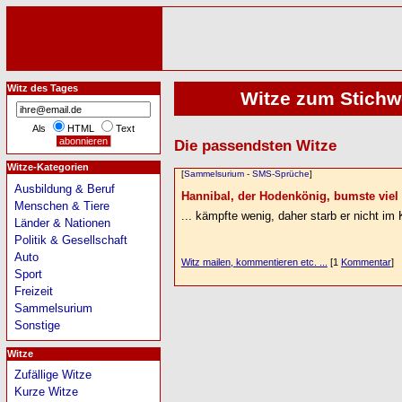
Witz des Tages
Witze zum Stichw
Als
HTML
Text
Die passendsten Witze
Witze-Kategorien
[
Sammelsurium
-
SMS-Sprüche
]
Ausbildung & Beruf
Hannibal, der Hodenkönig, bumste viel 
Menschen & Tiere
... kämpfte wenig, daher starb er nicht i
Länder & Nationen
Politik & Gesellschaft
Auto
Witz mailen, kommentieren etc. ...
[1
Kommentar
]
Sport
Freizeit
Sammelsurium
Sonstige
Witze
Zufällige Witze
Kurze Witze