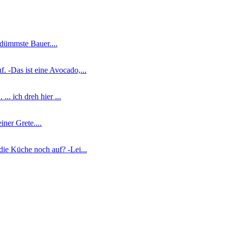
r dümmste Bauer....
. -Das ist eine Avocado,...
.. ich dreh hier ...
iner Grete....
die Küche noch auf? -Lei...