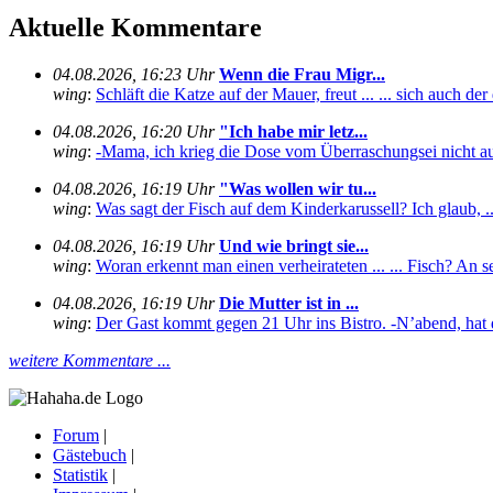
Aktuelle Kommentare
04.08.2026, 16:23 Uhr
Wenn die Frau Migr...
wing
:
Schläft die Katze auf der Mauer, freut ... ... sich auch de
04.08.2026, 16:20 Uhr
"Ich habe mir letz...
wing
:
-Mama, ich krieg die Dose vom Überraschungsei nicht auf
04.08.2026, 16:19 Uhr
"Was wollen wir tu...
wing
:
Was sagt der Fisch auf dem Kinderkarussell? Ich glaub, ... .
04.08.2026, 16:19 Uhr
Und wie bringt sie...
wing
:
Woran erkennt man einen verheirateten ... ... Fisch? An se
04.08.2026, 16:19 Uhr
Die Mutter ist in ...
wing
:
Der Gast kommt gegen 21 Uhr ins Bistro. -N’abend, hat 
weitere Kommentare ...
Forum
|
Gästebuch
|
Statistik
|