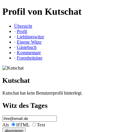
Profil von Kutschat
Übersicht
·
Profil
·
Lieblingswitze
·
Eigene Witze
·
Gästebuch
·
Kommentare
·
Forenbeiträge
Kutschat
Kutschat hat kein Benutzerprofil hinterlegt.
Witz des Tages
Als
HTML
Text